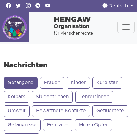
Deutsch
HENGAW
Organisation
für Menschenrechte
Nachrichten
Gefangene
Frauen
Kinder
Kurdistan
Kolbars
Student*innen
Lehrer*innen
Umwelt
Bewaffnete Konflikte
Geflüchtete
Gefängnisse
Femizide
Minen Opfer