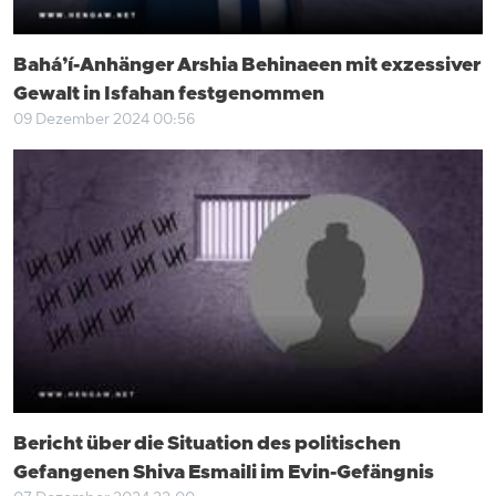
Bahá’í-Anhänger Arshia Behinaeen mit exzessiver
Gewalt in Isfahan festgenommen
09 Dezember 2024 00:56
Bericht über die Situation des politischen
Gefangenen Shiva Esmaili im Evin-Gefängnis