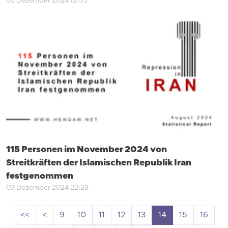
05 Dezember 2024 12:53
115 Personen im November 2024 von
Streitkräften der Islamischen Republik Iran
festgenommen
03 Dezember 2024 22:28
<<
<
9
10
11
12
13
14
15
16