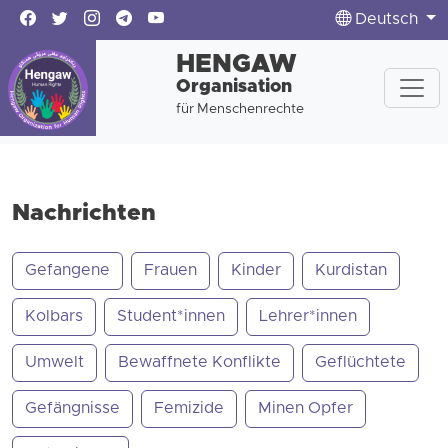
Deutsch
HENGAW
Organisation
für Menschenrechte
Nachrichten
Gefangene
Frauen
Kinder
Kurdistan
Kolbars
Student*innen
Lehrer*innen
Umwelt
Bewaffnete Konflikte
Geflüchtete
Gefängnisse
Femizide
Minen Opfer