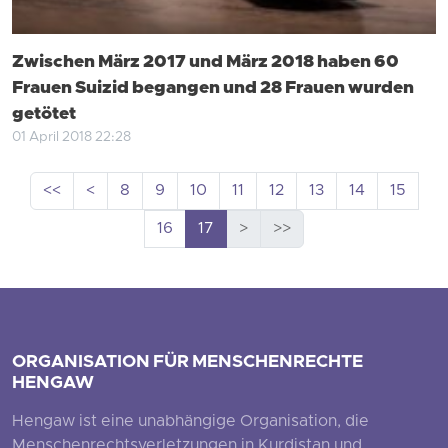
Zwischen März 2017 und März 2018 haben 60
Frauen Suizid begangen und 28 Frauen wurden
getötet
01 April 2018 22:28
<<
<
8
9
10
11
12
13
14
15
16
17
>
>>
ORGANISATION FÜR MENSCHENRECHTE
HENGAW
Hengaw ist eine unabhängige Organisation, die
Menschenrechtsverletzungen in Kurdistan und