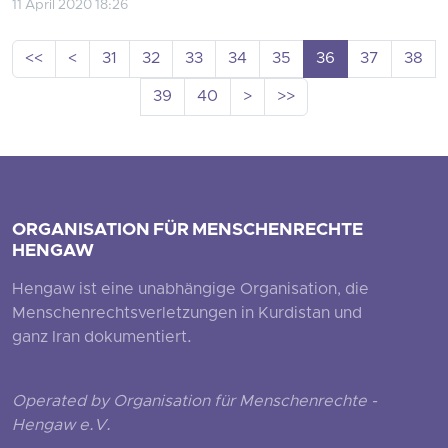
11 April 2020 18:26
<<
<
31
32
33
34
35
36
37
38
39
40
>
>>
ORGANISATION FÜR MENSCHENRECHTE
HENGAW
Hengaw ist eine unabhängige Organisation, die
Menschenrechtsverletzungen in Kurdistan und
ganz Iran dokumentiert.
Operated by Organisation für Menschenrechte -
Hengaw e.V.