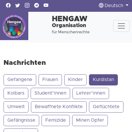
Deutsch
HENGAW
Organisation
für Menschenrechte
Nachrichten
Gefangene
Frauen
Kinder
Kurdistan
Kolbars
Student*innen
Lehrer*innen
Umwelt
Bewaffnete Konflikte
Geflüchtete
Gefängnisse
Femizide
Minen Opfer