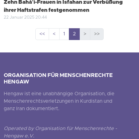
Zehn Baháʼi-Frauen in Isfahan zur Verbüßung
ihrer Haftstrafen festgenommen
22 Januar 2025 20:44
<<
<
1
2
>
>>
ORGANISATION FÜR MENSCHENRECHTE
HENGAW
Hengaw ist eine unabhängige Organisation, die
Menschenrechtsverletzungen in Kurdistan und
ganz Iran dokumentiert.
Operated by Organisation für Menschenrechte -
Hengaw e.V.