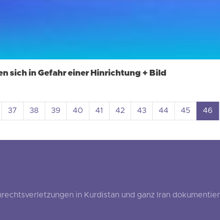
 sich in Gefahr einer Hinrichtung + Bild
37
38
39
40
41
42
43
44
45
46
echtsverletzungen in Kurdistan und ganz Iran dokumentier