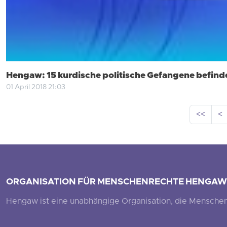
Hengaw: 15 kurdische politische Gefangene befinden
01 April 2018 21:03
<<
<
ORGANISATION FÜR MENSCHENRECHTE HENGAW
Hengaw ist eine unabhängige Organisation, die Menschenr