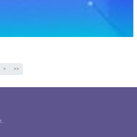
>
>>
t.