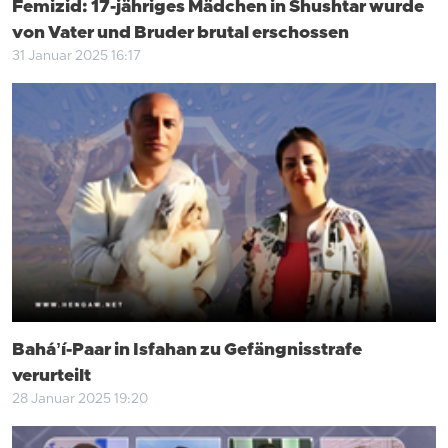
Femizid: 17-jähriges Mädchen in Shushtar wurde
von Vater und Bruder brutal erschossen
31 Januar 2025 16:17
Baháʼí-Paar in Isfahan zu Gefängnisstrafe
verurteilt
28 Januar 2025 19:20