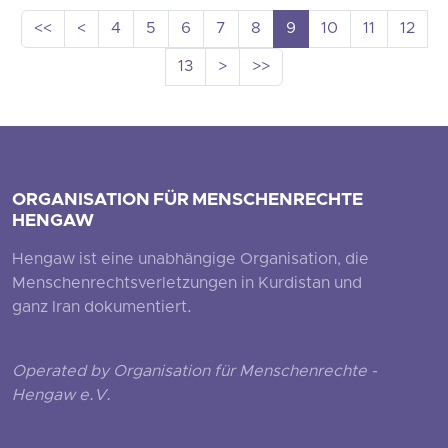
<<
<
4
5
6
7
8
9
10
11
12
13
>
>>
ORGANISATION FÜR MENSCHENRECHTE
HENGAW
Hengaw ist eine unabhängige Organisation, die
Menschenrechtsverletzungen in Kurdistan und
ganz Iran dokumentiert.
Operated by Organisation für Menschenrechte -
Hengaw e.V.