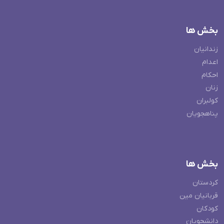
بخش ها
زندانیان
اعدام
احکام
زنان
کولبران
پناهجویان
بخش ها
کردستان
قربانیان مین
کودکان
دانشجویان