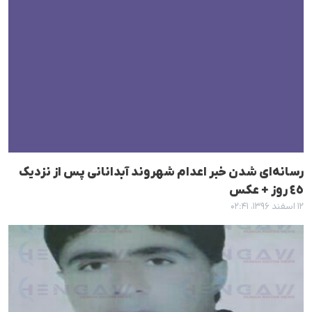
رسانەای شدن خبر اعدام شهروند آبدانانی پس از نزدیک
٤٥ روز + عکس
۱۲ اسفند ۱۳۹۶، ۰۲:۴۱