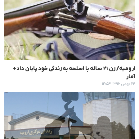
ارومیە/ زن ٢١ سالە با اسلحە بە زندگی خود پایان داد+
آمار
۲۴ بهمن ۱۳۹۶، ۱۲:۵۴