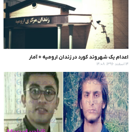
اعدام یک شهروند کورد در زندان ارومیە + آمار
۱۴ اسفند ۱۳۹۶، ۱۴:۰۸