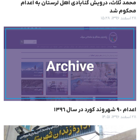
محمد ثلاث، درویش گنابادی اهل لرستان بە اعدام
محکوم شد
۲۸ اسفند ۱۳۹۶، ۱۵:۲۸
اعدام ٩٠ شهروند کورد در سال ١٣٩٦
۲۸ اسفند ۱۳۹۶، ۱۴:۵۱