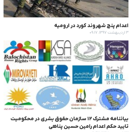
اعدام پنج شهروند کورد در ارومیە
۳ اردیبهشت ۱۳۹۷، ۰۹:۱۷
بیاننامه مشترک ١٢ سازمان حقوق بشری در محکومیت
تایید حکم اعدام رامین حسین پناهی