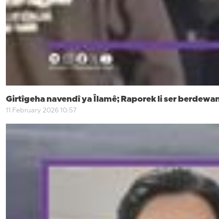
Girtîgeha navendî ya Îlamê; Raporek li ser berdewam
11 February 2026 10:57