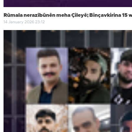
Rûmala nerazîbûnên meha Çileyê; Binçavkirina 15 wela
14 January 2026 23:12