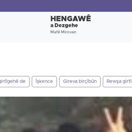
HENGAWÊ
a Dezgehe
Mafê Mirovan
 girtîgehê de
Îşkence
Gireva birçîbûn
Rewşa girt