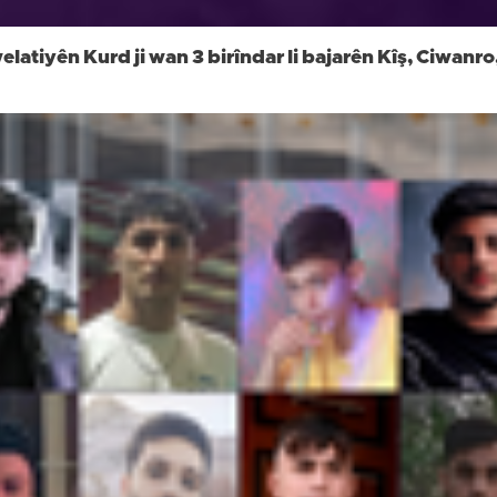
tiyên Kurd ji wan 3 birîndar li bajarên Kîş, Ciwanro,