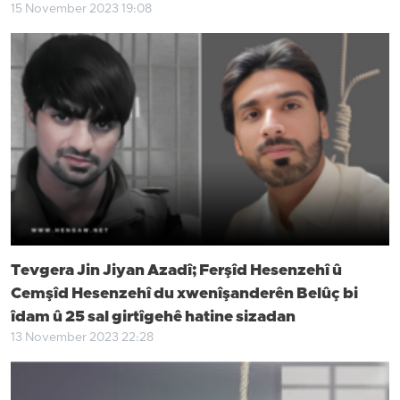
15 November 2023 19:08
Tevgera Jin Jiyan Azadî; Ferşîd Hesenzehî û
Cemşîd Hesenzehî du xwenîşanderên Belûç bi
îdam û 25 sal girtîgehê hatine sizadan
13 November 2023 22:28