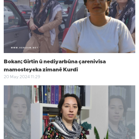
Bokan; Girtin û nediyarbûna çarenivîsa
mamosteyeka zimanê Kurdî
20 May 2024 11:29