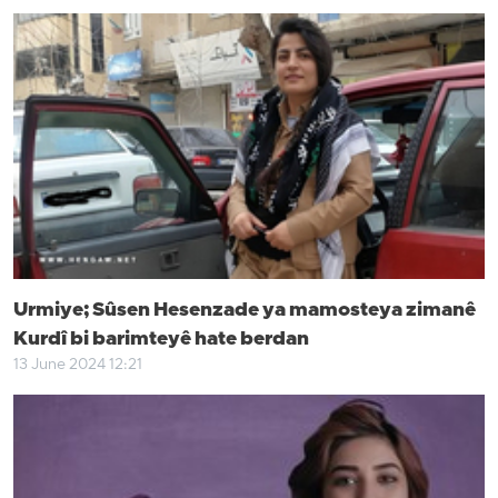
Urmiye; Sûsen Hesenzade ya mamosteya zimanê
Kurdî bi barimteyê hate berdan
13 June 2024 12:21