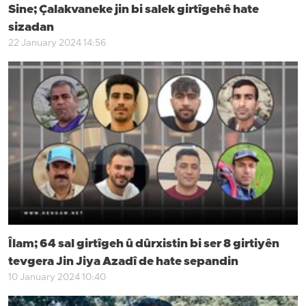
Sine; Çalakvaneke jin bi salek girtîgehê hate
sizadan
22 January 2024 14:56
Îlam; 64 sal girtîgeh û dûrxistin bi ser 8 girtiyên
tevgera Jin Jiya Azadî de hate sepandin
10 January 2024 10:40