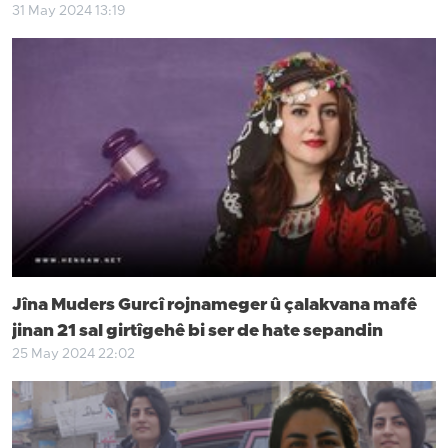
31 May 2024 13:19
Jîna Muders Gurcî rojnameger û çalakvana mafê
jinan 21 sal girtîgehê bi ser de hate sepandin
25 May 2024 22:02