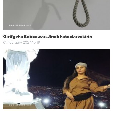
Girtîgeha Sebzewar; Jinek hate darvekirin
01 February 2024 10:19