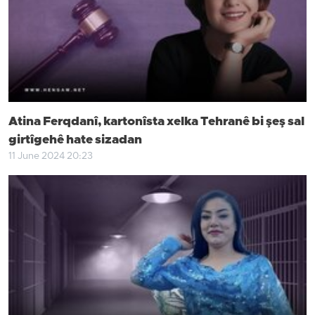
Atina Ferqdanî, kartonîsta xelka Tehranê bi şeş sal
girtîgehê hate sizadan
11 June 2024 20:23