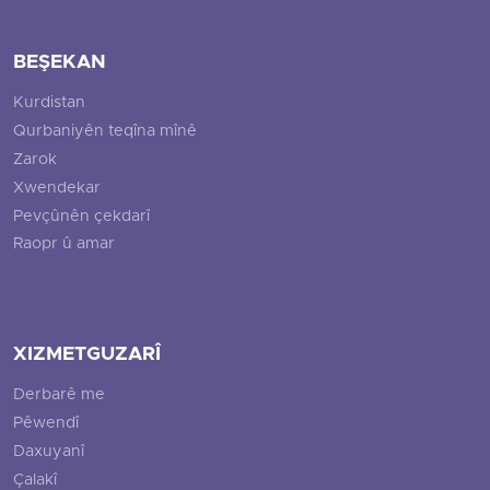
BEŞEKAN
Kurdistan
Qurbaniyên teqîna mînê
Zarok
Xwendekar
Pevçûnên çekdarî
Raopr û amar
XIZMETGUZARÎ
Derbarê me
Pêwendî
Daxuyanî
Çalakî