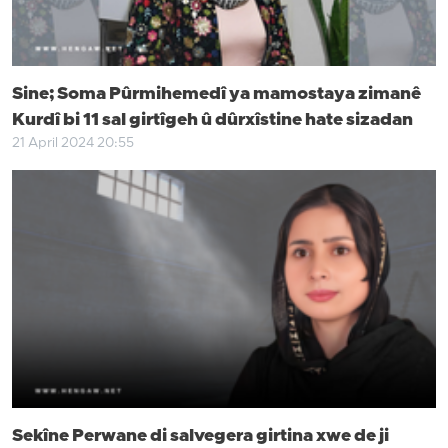
Sine; Soma Pûrmihemedî ya mamostaya zimanê
Kurdî bi 11 sal girtîgeh û dûrxîstine hate sizadan
21 April 2024 20:55
Sekîne Perwane di salvegera girtina xwe de ji