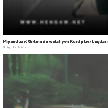
Miyanduav; Girtina du welatiyên Kurd ji ber beşdar
18 April 2024 12:55