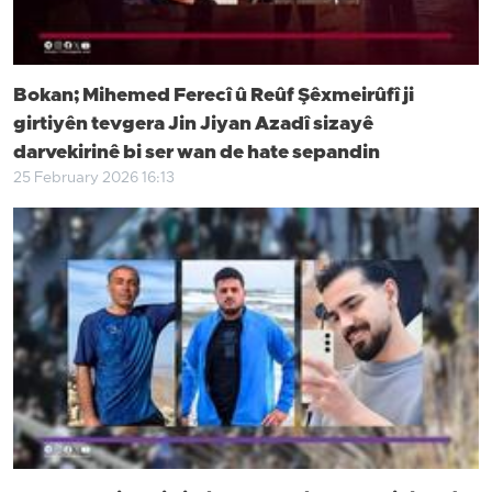
Bokan; Mihemed Ferecî û Reûf Şêxmeirûfî ji
girtiyên tevgera Jin Jiyan Azadî sizayê
darvekirinê bi ser wan de hate sepandin
25 February 2026 16:13