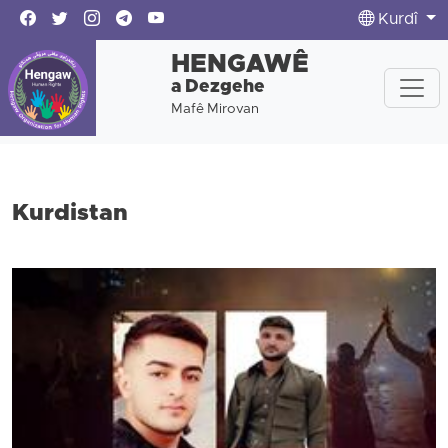
Kurdî
HENGAWÊ
a Dezgehe
Mafê Mirovan
Kurdistan