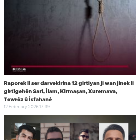
Raporek li ser darvekirina 12 girtiyan ji wan jinek li
girtîgehên Sarî, Îlam, Kirmaşan, Xuremava,
Tewrêz û Îsfahanê
12 February 2026 17:39