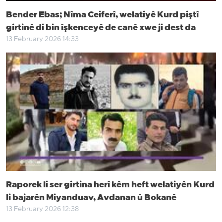
Bender Ebas; Nîma Ceiferî, welatiyê Kurd piştî
girtinê di bin îşkenceyê de canê xwe ji dest da
13 February 2026 14:33
Raporek li ser girtina herî kêm heft welatiyên Kurd
li bajarên Miyanduav, Avdanan û Bokanê
13 February 2026 12:38