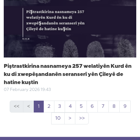
Piştrastkirina nasnameya 257 welatiyên Kurd ên
ku di xwepêşandanên seranserî yên Çileyê de
hatine kuştin
07 February 2026 19:43
<<
<
1
2
3
4
5
6
7
8
9
10
>
>>