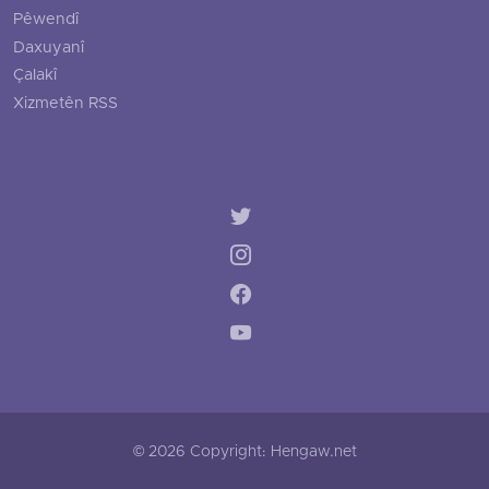
Pêwendî
Daxuyanî
Çalakî
Xizmetên RSS
© 2026 Copyright: Hengaw.net