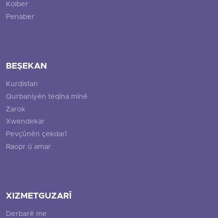
Kolber
Penaber
BEŞEKAN
Kurdistan
Qurbaniyên teqîna mînê
Zarok
Xwendekar
Pevçûnên çekdarî
Raopr û amar
XIZMETGUZARÎ
Derbarê me