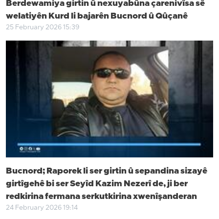
Berdewamiya girtin û nexuyabûna çarenivîsa sê
welatiyên Kurd li bajarên Bucnord û Qûçanê
25 February 2026 15:39
Bucnord; Raporek li ser girtin û sepandina sizayê
girtîgehê bi ser Seyîd Kazim Nezerî de, ji ber
redkirina fermana serkutkirina xwenîşanderan
24 February 2026 19:14