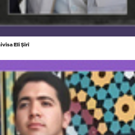
îsa Elî Şîrî