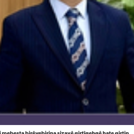
 bi mebesta birêvebirina sizayê girtîgehgê hate girtin