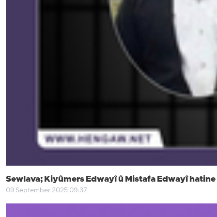
Sewlava; Kiyûmers Edwayî û Mistafa Edwayî hatine 
09 September 2025 09:37