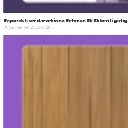
Raporek li ser darvekirina Rehman Elî Ekberî li gir
09 September 2025 19:20