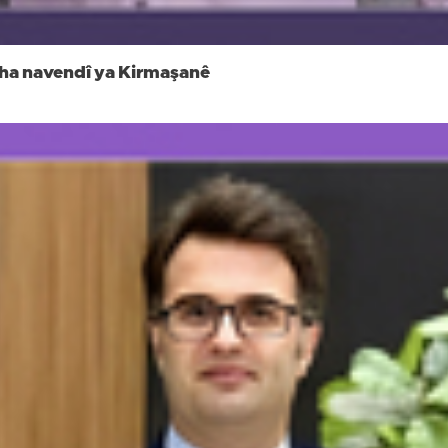
tîgha navendî ya Kirmaşanê