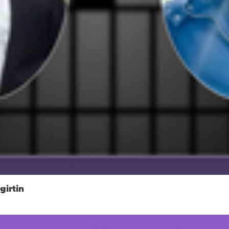
girtin