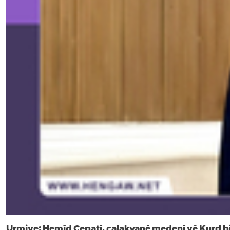
Urmiye; Hemîd Çepatî, çalakvanê medenî yê Kurd