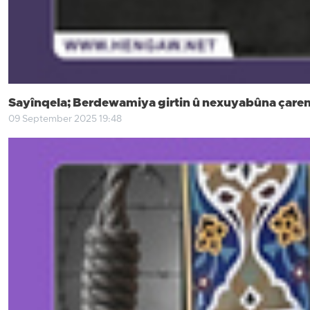
Sayînqela; Berdewamiya girtin û nexuyabûna çareniv
09 September 2025 19:48