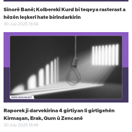
Sînorê Banê; Kolberekî Kurd bi teqeya rasterast a
hêzên leşkerî hate birîndarkirin
30 July 2025 19:56
Raporek ji darvekirina 4 girtiyan li girtîgehên
Kirmaşan, Erak, Qum û Zencanê
30 July 2025 19:49