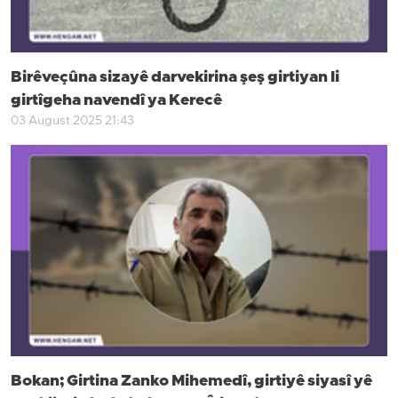
Birêveçûna sizayê darvekirina şeş girtiyan li
girtîgeha navendî ya Kerecê
03 August 2025 21:43
Bokan; Girtina Zanko Mihemedî, girtiyê siyasî yê