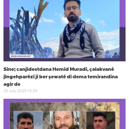
Sine; canjidestdana Hemîd Muradî, çalakvanê
jîngehparêzî ji ber şewatê di dema temirandina
agir de
25 July 2025 13:39