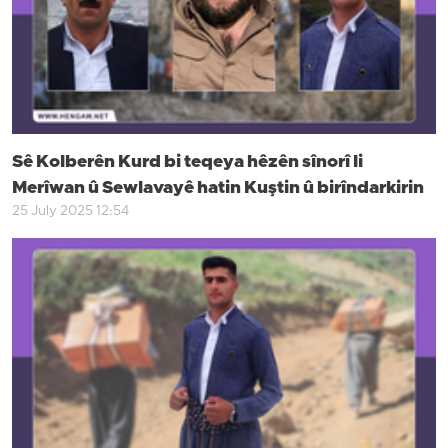
Sê Kolberên Kurd bi teqeya hêzên sînorî li
Merîwan û Sewlavayê hatin Kuştin û birîndarkirin
25 July 2025 12:54