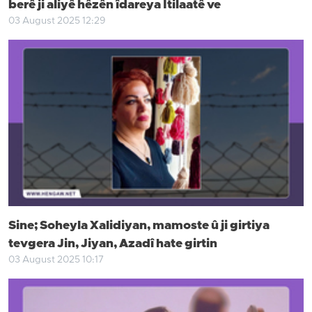
berê ji aliyê hêzên îdareya Îtilaatê ve
03 August 2025 12:29
Sine; Soheyla Xalidiyan, mamoste û ji girtiya
tevgera Jin, Jiyan, Azadî hate girtin
03 August 2025 10:17