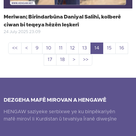
Merîwan; Birîndarbûna Daniyal Salihî, kolberê
ciwan bi teqeya hêzên leşkerî
24 July 2025 23:09
<<
<
9
10
11
12
13
14
15
16
17
18
>
>>
DEZGEHA MAFÊ MIROVAN A HENGAWÊ
HENGAW saziyeke serbixwe ye ku binpêkariyên
mafê mirovî li Kurdistan û tevahiya Îranê diweşîne