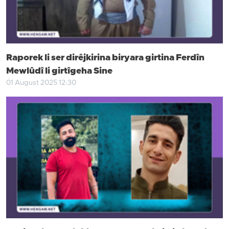
Raporek li ser dirêjkirina biryara girtina Ferdîn
Mewlûdî li girtîgeha Sine
01 August 2025 12:30