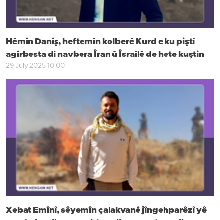
Hêmin Daniş, heftemîn kolberê Kurd e ku piştî
agirbesta di navbera Îran û Îsraîlê de hete kuştin
29 July 2025 10:00
Xebat Emînî, sêyemîn çalakvanê jîngehparêzî yê