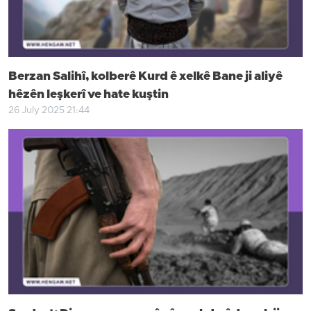
Berzan Salihî, kolberê Kurd ê xelkê Bane ji aliyê
hêzên leşkerî ve hate kuştin
26 July 2025 21:44