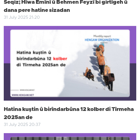
Seqiz; Hîwa Emînî û Behmen Feyzî bi girtîgeh û
dana pere hatine sizadan
31 July 2025 21:20
Hatina kuştin û birîndarbûna 12 kolber di Tîrmeha
2025an de
31 July 2025 20:37