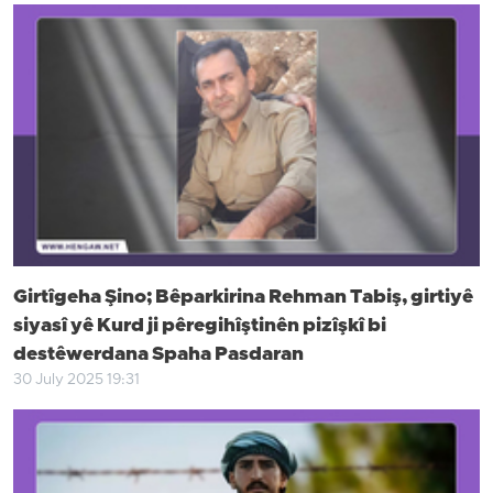
Girtîgeha Şino; Bêparkirina Rehman Tabiş, girtiyê
siyasî yê Kurd ji pêregihîştinên pizîşkî bi
destêwerdana Spaha Pasdaran
30 July 2025 19:31