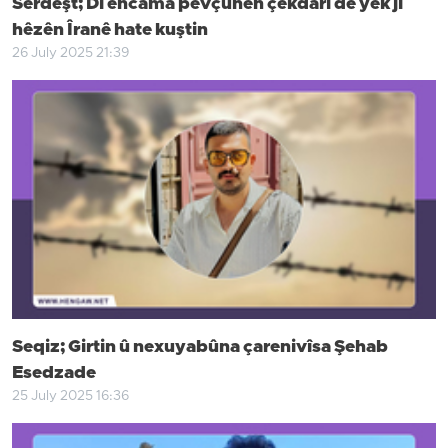
Serdeşt; Di encama pevçûnên çekdarî de yek ji
hêzên Îranê hate kuştin
26 July 2025 21:39
Seqiz; Girtin û nexuyabûna çarenivîsa Şehab
Esedzade
25 July 2025 16:36