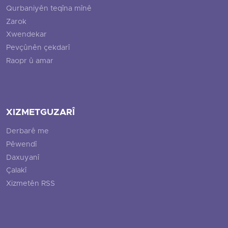
Qurbaniyên teqîna mînê
Zarok
Xwendekar
Pevçûnên çekdarî
Raopr û amar
XIZMETGUZARÎ
Derbarê me
Pêwendî
Daxuyanî
Çalakî
Xizmetên RSS