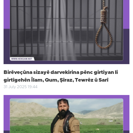
Birêveçûna sizayê darvekirina pênc girtiyan li
girtîgehên Îlam, Qum, Şîraz, Tewrêz û Sarî
31 July 2025 19:44