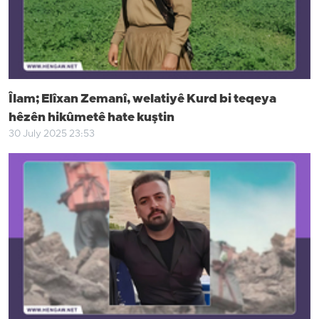
Îlam; Elîxan Zemanî, welatiyê Kurd bi teqeya
hêzên hikûmetê hate kuştin
30 July 2025 23:53