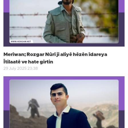
Merîwan; Rozgar Nûrî ji aliyê hêzên îdareya
Îtilaatê ve hate girtin
29 July 2025 23:38