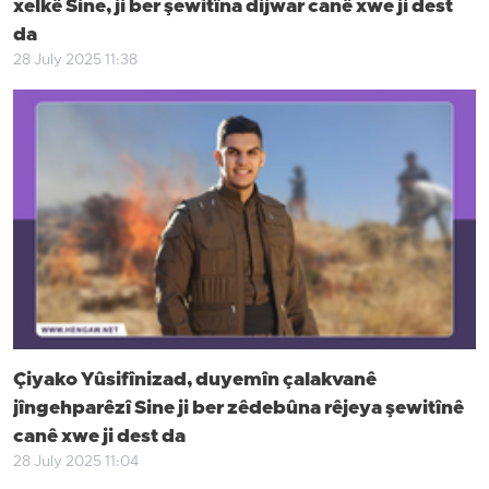
xelkê Sine, ji ber şewitîna dijwar canê xwe ji dest
da
28 July 2025 11:38
Çiyako Yûsifînizad, duyemîn çalakvanê
jîngehparêzî Sine ji ber zêdebûna rêjeya şewitînê
canê xwe ji dest da
28 July 2025 11:04