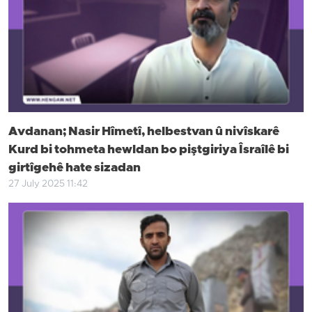
Avdanan; Nasir Hîmetî, helbestvan û nivîskarê
Kurd bi tohmeta hewldan bo piştgiriya Îsraîlê bi
girtîgehê hate sizadan
27 July 2025 11:42