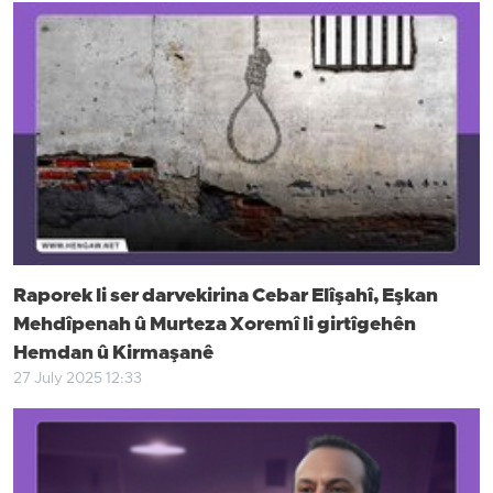
Raporek li ser darvekirina Cebar Elîşahî, Eşkan
Mehdîpenah û Murteza Xoremî li girtîgehên
Hemdan û Kirmaşanê
27 July 2025 12:33