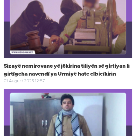
Sizayê nemirovane yê jêkirina tiliyên sê girtiyan li
girtîgeha navendî ya Urmiyê hate cîbicîkirin
01 August 2025 12:57