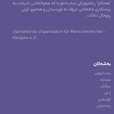
"هەنگاو" ڕێکخراوێکی سەربەخۆیە کە هەواڵەکانی تایبەت بە
پێشلکاری مافەکانی مرۆڤ لە کوردستان و هەموو ئێران
ڕووماڵ دەکات.
Operated by Organisation für Menschenrechte -
Hengaw e.V.
بەشەکان
بەندکراوان
سێدارە
سزاکان
ژنان
کۆڵبەران
پەنابەران