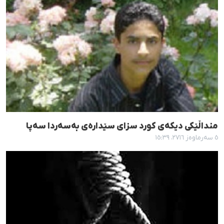
منداڵێکی دیکەی کورد سزای سێدارەی بەسەردا سەپا
٥ سەرماوەز ٢٧١٦، ١٥:٣٩