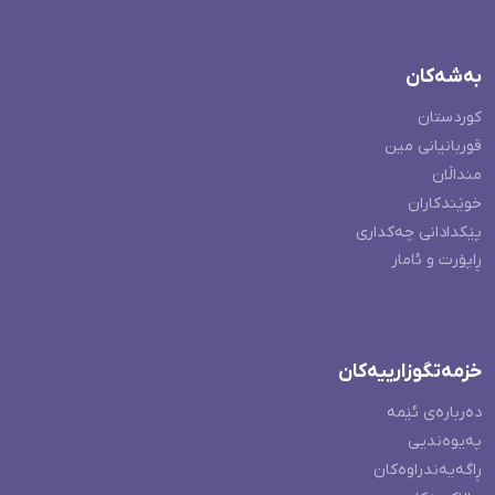
بەشەکان
کوردستان
قوربانیانی مین
منداڵان
خوێندکاران
پێکدادانی چەکداری
ڕاپۆرت و ئامار
خزمەتگوزارییەکان
دەربارەی ئێمە
پەیوەندیی
ڕاگەیەندراوەکان