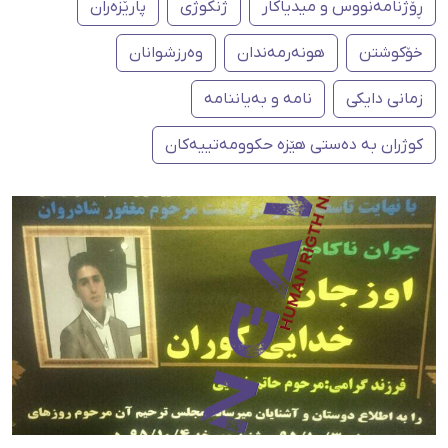
ڕۆژنامەنووس و میدیاکار
ژنکوژی
پارێزەران
خۆکوشتن
هونەرمەندان
وەرزشوانان
زمانی دایکی
نامە و بەیاننامە
کوژران بە دەستی هێزە حکوومەتییەکان