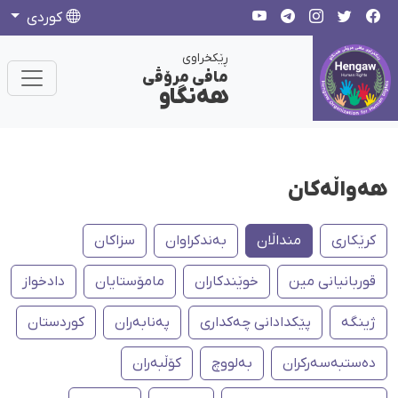
كوردی
ڕێکخراوی
مافی مرۆڤی
هەنگاو
هەواڵەکان
کرێکاری
منداڵان
بەندکراوان
سزاکان
قوربانیانی مین
خوێندکاران
مامۆستایان
دادخواز
ژینگە
پێکدادانی چەکداری
پەنابەران
کوردستان
دەستبەسەرکران
بەلووچ
كۆڵبەران