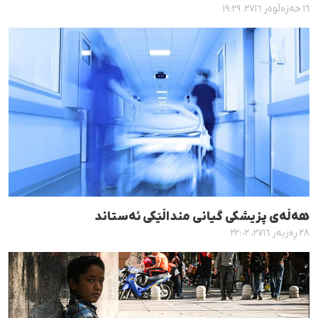
١٦ خەزەڵوەر ٢٧١٦، ١٩:٢٩
هەڵەی پزیشکی گیانی منداڵێکی ئەستاند
٢٨ ڕەزبەر ٢٧١٦، ٢٢:٠٢