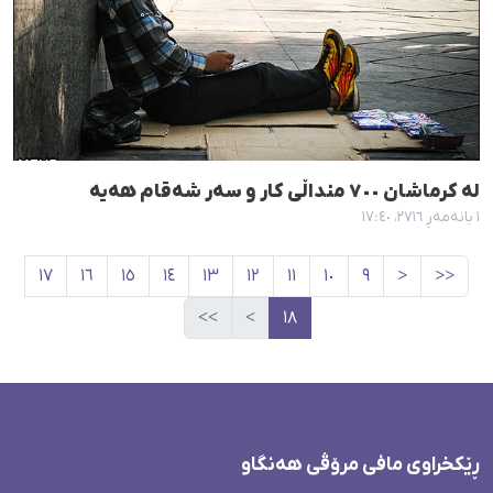
لە کرماشان ٧٠٠ منداڵی کار و سەر شەقام هەیە
١ بانەمەڕ ٢٧١٦، ١٧:٤٠
١٧
١٦
١٥
١٤
١٣
١٢
١١
١٠
٩
<
<<
>>
>
١٨
ڕێکخراوی مافی مرۆڤی هەنگاو