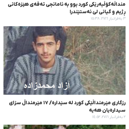
منداڵەکۆڵبەرێکی کورد بوو بە ئامانجی تەقەی هێزەکانی
ڕژیم و گیانی لێ ئەستێندرا
٣ بەفرانبار ٢٧١٦، ١٥:٣٨
رزگاری مێرمنداڵێکی کورد لە سێدارە/ ١٧ مێرمنداڵ سزای
سیدارەیان هەیە
٢ بەفرانبار ٢٧١٦، ١٤:٥٢