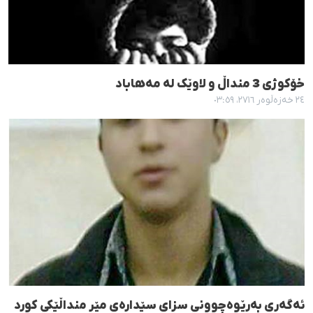
خۆکوژی 3 منداڵ و لاوێک لە مەهاباد
٢٤ خەزەڵوەر ٢٧١٦، ٠٣:٥٩
ئەگەری بەرێوەچوونی سزای سێدارەی مێر منداڵێکی کورد