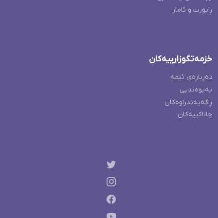
ڕاپۆرت و ئامار
خزمەتگوزارییەکان
دەربارەی ئێمە
پەیوەندیی
ڕاگەیەندراوەکان
چالاکییەکان