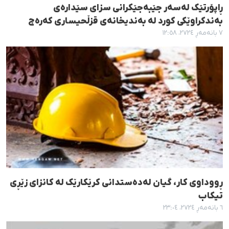
ڕاپۆرتێک لەسەر جێبەجێکرانی سزای سێدارەی
بەندکراوێکی کورد لە بەندیخانەی قزڵحیساری کەرەج
٧ بانەمەڕ ٢٧٢٤، ١٢:٥٨
ڕووداوی کار، گیان لەدەستدانی کرێکارێک لە کانزای زێڕی
تیکاب
٦ بانەمەڕ ٢٧٢٤، ٢٣:٠٤