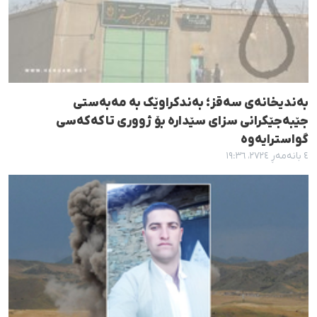
بەندیخانەی سەقز؛ بەندکراوێک بە مەبەستی
جێبەجێکرانی سزای سێدارە بۆ ژووری تاکەکەسی
گواسترایەوە
٤ بانەمەڕ ٢٧٢٤، ١٩:٣٦