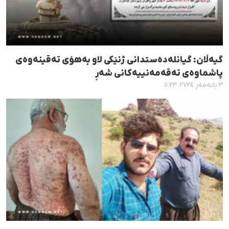
گیەڵان: گیانلەدەستدانی ژنێکی لاو بەهۆی تەقینەوەی
پاشماوەی تەقەمەنییەکانی شەڕ
٣ بانەمەڕ ٢٧٢٤، ١١:٢٣