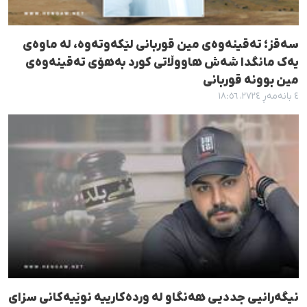
سەقز؛ تەقینەوەی مین قوربانی لێکەوتەوە، لە ماوەی
یەک مانگدا شەش هاووڵاتی کورد بەهۆی تەقینەوەی
مین بوونە قوربانی
٤ بانەمەڕ ٢٧٢٤، ١٨:٥٦
نیگەرانیی جددیی هەنگاو لە وردەکارییە نوێیەکانی سزای