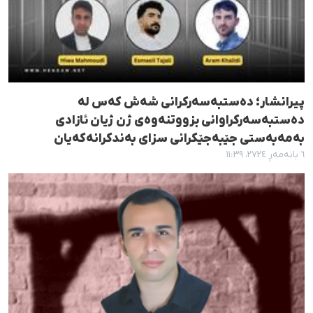
پیرانشار؛ دەستبەسەرکرانی شەش کەس لە
دەستبەسەرکراوانی بزووتنەوەی ژن ژیان ئازادی
بەمەبەستی جێبەجێکرانی سزای بەندکرانەکەیان
٦ بانەمەڕ ٢٧٢٤، ١١:٣٩