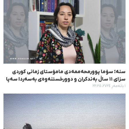
سنە؛ سۆما پوورمحەممەدی مامۆستای زمانی کوردی
سزای ١١ ساڵ بەندکران و دوورخستنەوەی بەسەردا سەپا
١ بانەمەڕ ٢٧٢٤، ٢٢:٢٥