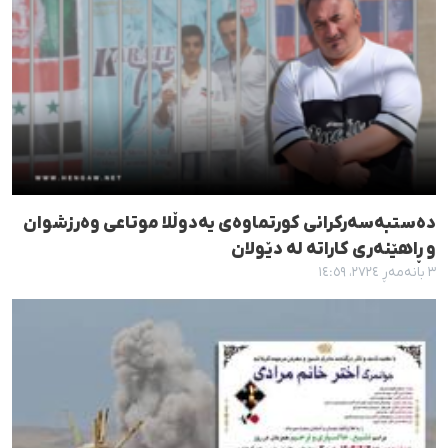
دەستبەسەرکرانی کورتماوەی یەدوڵلا موتاعی وەرزشوان
و ڕاهێنەری کاراتە لە دێولان
٣ بانەمەڕ ٢٧٢٤، ١٤:٥٩