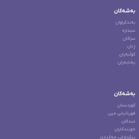
بەشەکان
بەندکراوان
سێدارە
سزاکان
ژنان
کۆڵبەران
پەنابەران
بەشەکان
کوردستان
قوربانیانی مین
منداڵان
خوێندکاران
پێکدادانی چەکداری