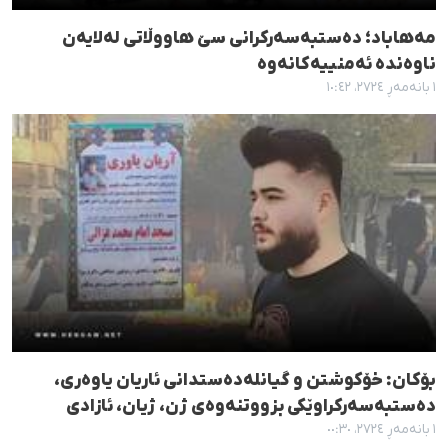
مەهاباد؛ دەستبەسەرکرانی سێ هاووڵاتی لەلایەن
ناوەندە ئەمنییەکانەوە
١ بانەمەڕ ٢٧٢٤، ١٠:٤٢
بۆکان: خۆکوشتن و گیانلەدەستدانی ئاریان یاوەری،
دەستبەسەرکراوێکی بزووتنەوەی ژن، ژیان، ئازادی
١ بانەمەڕ ٢٧٢٤، ٠٠:٣٠