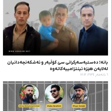
بانە؛ دەستبەسەرکرانی سێ کۆڵبەر و ئەشکەنجەدانیان
لەلایەن هێزە ئینتزامییەکانەوە
٦ بانەمەڕ ٢٧٢٤، ١٧:١٢