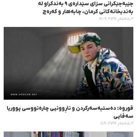
جێبەجێکرانی سزای سێدارەی ٩ بەندکراو لە
بەندیخانەکانی کرمان، چابەهار و کەرەج
٢ بانەمەڕ ٢٧٢٤، ١٢:٠٩
قوروە: دەستبەسەرکردن و ناڕوونیی چارەنووسی پووریا
سەفایی
٢ بانەمەڕ ٢٧٢٤، ١١:٢١