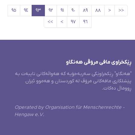
٩٥
٩٤
٩٣
٩٢
٩١
٩٠
٨٩
٨٨
<
<<
>>
>
٩٧
٩٦
ڕێکخراوی مافی مرۆڤی هەنگاو
"هەنگاو" ڕێکخراوێکی سەربەخۆیە کە هەواڵەکانی تایبەت بە
پێشلکاری مافەکانی مرۆڤ لە کوردستان و هەموو ئێران
ڕووماڵ دەکات.
Operated by Organisation für Menschenrechte -
Hengaw e.V.