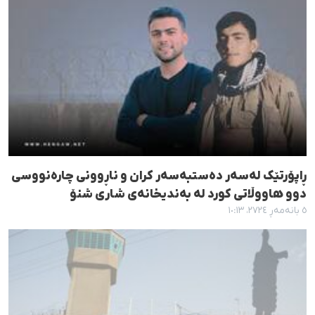
ڕاپۆرتێک لەسەر دەستبەسەر کران و ناڕوونی چارەنووسی
دوو هاووڵاتی کورد لە بەندیخانەی شاری شنۆ
٥ بانەمەڕ ٢٧٢٤، ١٠:١٣