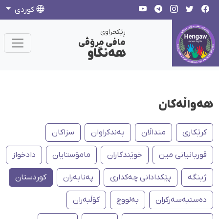
كوردی
ڕێکخراوی
مافی مرۆڤی
هەنگاو
هەواڵەکان
کرێکاری
منداڵان
بەندکراوان
سزاکان
قوربانیانی مین
خوێندکاران
مامۆستایان
دادخواز
ژینگە
پێکدادانی چەکداری
پەنابەران
کوردستان
دەستبەسەرکران
بەلووچ
كۆڵبەران