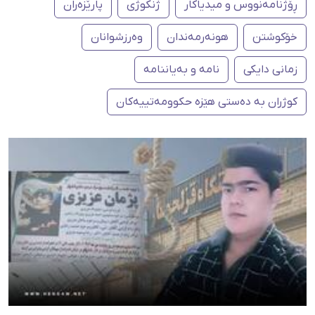
ڕۆژنامەنووس و میدیاکار
ژنکوژی
پارێزەران
خۆکوشتن
هونەرمەندان
وەرزشوانان
زمانی دایکی
نامە و بەیاننامە
کوژران بە دەستی هێزە حکوومەتییەکان