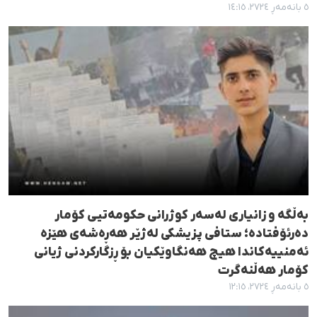
٥ بانەمەڕ ٢٧٢٤، ١٤:١٥
بەڵگە و زانیاری لەسەر کوژرانی حکومەتیی کۆمار
دەرئۆفتاده؛ ستافی پزیشکی لەژێر هەڕەشەی هێزە
ئەمنییەکاندا هیچ هەنگاوێکیان بۆ ڕزگارکردنی ژیانی
کۆمار هەڵنەگرت
٥ بانەمەڕ ٢٧٢٤، ١٢:١٥