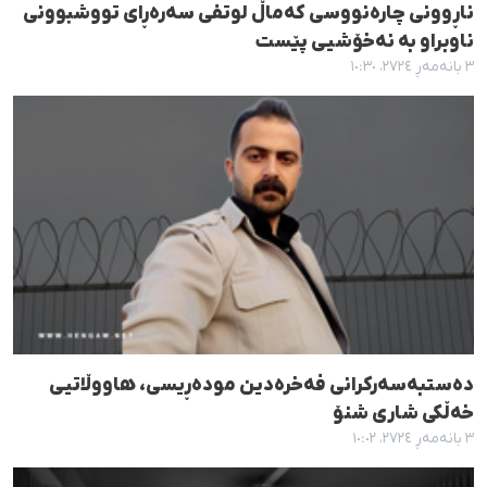
ناڕوونی چارەنووسی کەماڵ لوتفی سەرەڕای تووشبوونی
ناوبراو بە نەخۆشیی پێست
٣ بانەمەڕ ٢٧٢٤، ١٠:٣٠
دەستبەسەرکرانی فەخرەدین مودەڕیسی، هاووڵاتیی
خەڵکی شاری شنۆ
٣ بانەمەڕ ٢٧٢٤، ١٠:٠٢