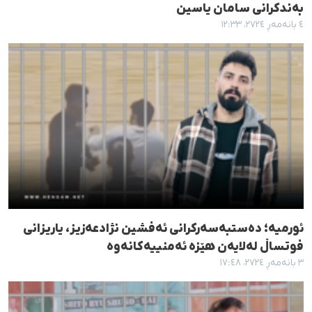
بەندکرانی سامان یاسین
٤ بانەمەڕ ٢٧٢٤، ١٢:٣٣
ئورمیە؛ دەستبەسەرکرانی ئەفشین نژادعەزیز، یاریزانی
فوتساڵ لەلایەن هێزە ئەمنییەکانەوە
٣ بانەمەڕ ٢٧٢٤، ١٧:٤٨