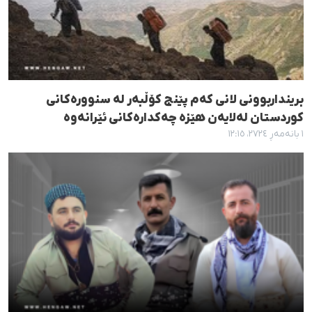
برینداربوونی لانی کەم پێنج کۆڵبەر لە سنوورەکانی
کوردستان لەلایەن هێزە چەکدارەکانی ئێرانەوە
١ بانەمەڕ ٢٧٢٤، ١٢:١٥