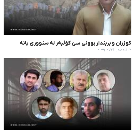
کوژران و بریندار بوونی سێ کۆڵبەر لە سنووری بانە
٢ بانەمەڕ ٢٧٢٤، ١٢:٣٩