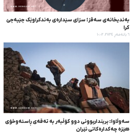
بەندیخانەی سەقز؛ سزای سێدارەی بەندکراوێک جێبەجێ
کرا
٦ بانەمەڕ ٢٧٢٤، ١٠:٠٢
سەوڵاوا: برینداربوونی دوو کۆڵبەر بە تەقەی ڕاستەوخۆی
هێزە چەکدارەکانی ئێران