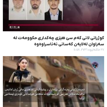
کوژرانی لانی کەم سێ هێزی چەکداری حکوومەت لە
سەراوان لەلایەن کەسانی نەناسراوەوە
٢٧ خاکەلێوە ٢٧٢٦، ١١:٥٨