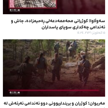
سەوڵاوا؛ کوژرانی محەممەدعەلی ڕەحیمزادە، جاش و
ئەندامی چەکداری سوپای پاسداران
١٥ گەلاوێژ ٢٧٢٦، ١٤:٢٤
مەریوان؛ کوژران و برینداربوونی دوو ئەندامی ئەرتەش لە