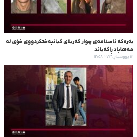
یەرەکە ناسنامەی چوار گەریلای گیانبەختکردووی خۆی لە
مەهاباد ڕاگەیاند
١٣ پووشپەڕ ٢٧٢٦، ١٢:٥٨