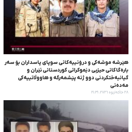
هێرشە موشەکی و درۆنییەکانی سوپای پاسداران بۆ سەر
بارەگاکانی حیزبی دێموکراتی کوردستانی ئێران و
گیانبەختکردنی دوو ژنە پێشمەرگە و هاووڵاتییەکی
مەدەنی
٢٨ خاکەلێوە ٢٧٢٦، ٢١:٣١