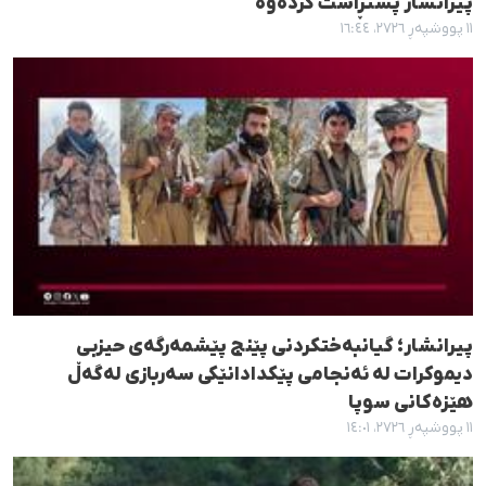
پیرانشار پشتڕاست کردەوە
١١ پووشپەڕ ٢٧٢٦، ١٦:٤٤
پیرانشار؛ گیانبەختکردنی پێنج پێشمەرگەی حیزبی
دیموکرات لە ئەنجامی پێکدادانێکی سەربازی لەگەڵ
هێزەکانی سوپا
١١ پووشپەڕ ٢٧٢٦، ١٤:٠١