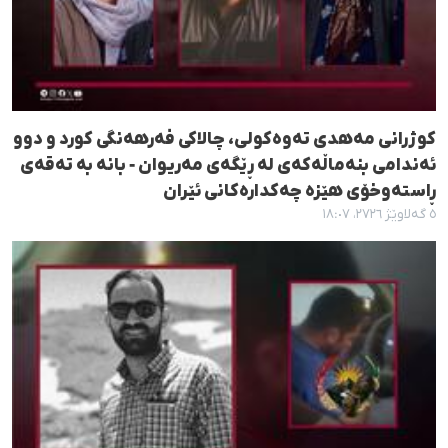
کوژرانی مەهدی تەوەکولی، چالاکی فەرهەنگی کورد و دوو
ئەندامی بنەماڵەکەی لە ڕێگەی مەریوان - بانه بە تەقەی
ڕاستەوخۆی هێزە چەکدارەکانی ئێران
٥ گەلاوێژ ٢٧٢٦، ١٨:٠٧