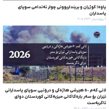
پاوە؛ کوژران و برینداربوونی چوار ئەندامی سوپای
پاسداران
٩ پووشپەڕ ٢٧٢٦، ٠٢:٠٥
لانی کەم ٥٠ هێرشی هاژەکی و درۆنیی سوپای پاسدارانی
ئێران بۆ سه‌ر باره‌گاکانی حیزبه‌کانی کوردستان دوای
ئاگربه‌ست
٢٧ جۆزەردان ٢٧٢٦، ٢٢:٤٠