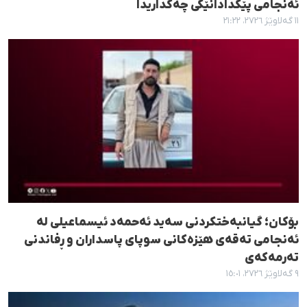
ئەنجامی پێکدادانێکی چەکداریدا
١١ گەلاوێژ ٢٧٢٦، ٢١:٢٢
بۆکان؛ گیانبەختکردنی سەید ئەحمەد ئیسماعیلی لە
ئەنجامی تەقەی هێزەکانی سوپای پاسداران و ڕفاندنی
تەرمەکەی
٩ گەلاوێژ ٢٧٢٦، ١٥:٠١