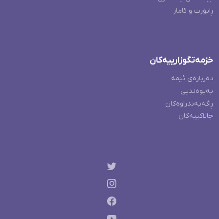
ڕاپۆرت و ئامار
خزمەتگوزارییەکان
دەربارەی ئێمە
پەیوەندیی
ڕاگەیەندراوەکان
چالاکییەکان