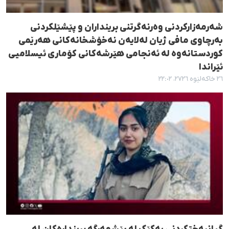
شەرمەزارکردنی وەرنەگرتنی برینداران و پێشێلکردنی
بەرچاوی مافی ژیان لەلایەن نەخۆشخانەکانی هەرێمی
کوردستانەوە لە ئەنجامی هێرشەکانی کۆماری ئیسلامیی
ئێراندا
٢٦ خاکەلێوە ٢٧٢٦، ٢٢:٠٢