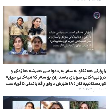
ڕاپۆرتی هەنگاو لەسەر بەردەوامیی هێرشە هاژەکی و
درۆنییەکانی سوپای پاسداران بۆ سەر کەمپەکانی حیزبە
کوردستانییەکان؛ ١٨ هێرش دوای ڕاگەیاندنی ئاگربەست
٤ بانەمەڕ ٢٧٢٦، ١٢:٣٠