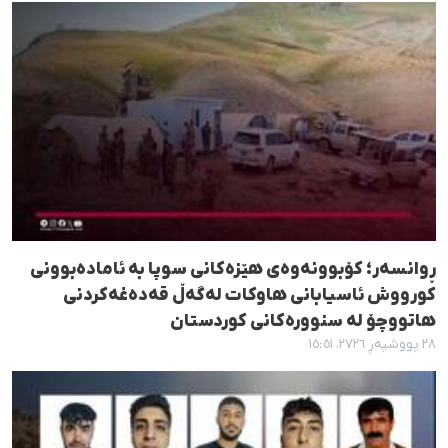
ڕوانسەر؛ کۆبوونەوەی هێزەکانی سوپا بە ئامادەبوونی
کورووش ئاسیابانی هاوکات لەگەڵ قەدەغەکردنی
هاتووچۆ لە سنوورەکانی کوردستان
٢٨ پووشپەڕ ٢٧٢٦، ١٥:٥١