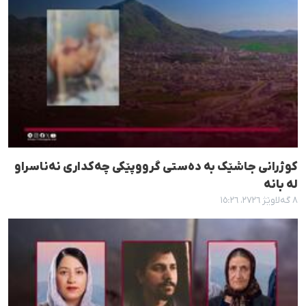
کوژرانی جاشێک بە دەستی گرووپێکی چەکداری نەناسراو
لە بانه
٨ گەلاوێژ ٢٧٢٦، ١٥:٢٦