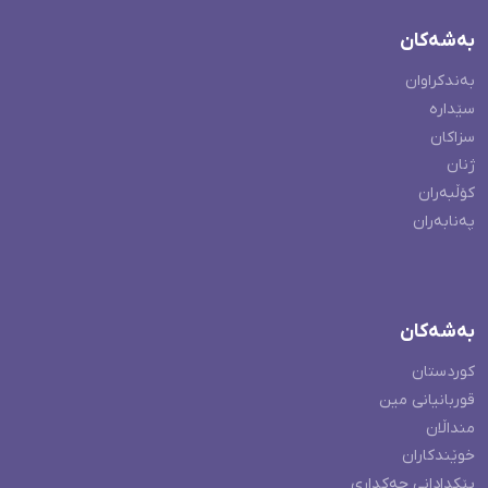
بەشەکان
بەندکراوان
سێدارە
سزاکان
ژنان
کۆڵبەران
پەنابەران
بەشەکان
کوردستان
قوربانیانی مین
منداڵان
خوێندکاران
پێکدادانی چەکداری