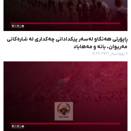
ڕاپۆرتی هەنگاو لەسەر پێکدادانی چەکداری لە شارەکانی
مەریوان، بانە و مەهاباد
٩ پووشپەڕ ٢٧٢٦، ١٤:٢٩