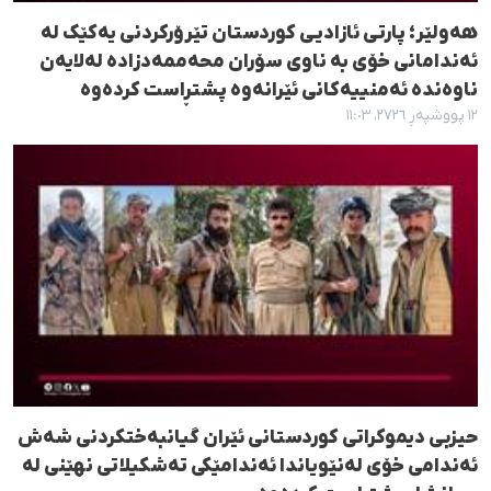
هەولێر؛ پارتى ئازادیى کوردستان تێرۆرکردنی یەکێک لە
ئەندامانی خۆی بە ناوی سۆران محەممەدزاده لەلایەن
ناوەندە ئەمنییەکانی ئێرانەوە پشتڕاست کردەوە
١٢ پووشپەڕ ٢٧٢٦، ١١:٠٣
حیزبی دیموکراتی کوردستانی ئێران گیانبەختکردنی شەش
ئەندامی خۆی لەنێویاندا ئەندامێکی تەشکیلاتی نهێنی لە