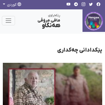
كوردی
ڕێکخراوی
مافی مرۆڤی
هەنگاو
پێکدادانی چەکداری