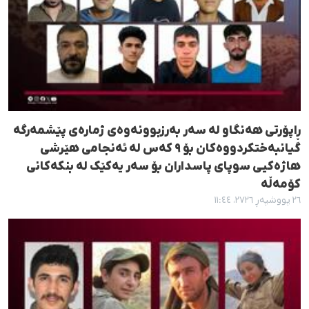
ڕاپۆرتی هەنگاو لە سەر بەرزبوونەوەی ژمارەی پێشمەرگە
گیانبەختکردووەکان بۆ ٩ کەس لە ئەنجامی هێرشی
هاژەکیی سوپای پاسداران بۆ سەر یەکێک لە بنکەکانی
کۆمەڵە
٢٦ پووشپەڕ ٢٧٢٦، ١١:٤٤