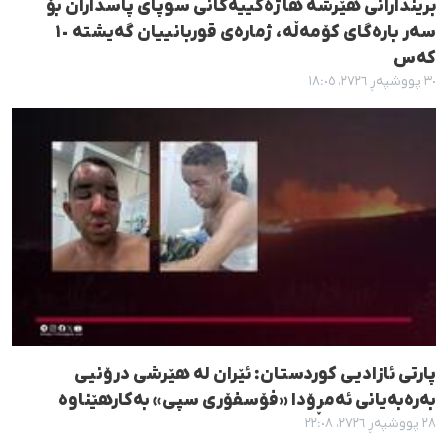
بریندارانی هێرشە هاژەکییەکانی سوپای پاسداران بۆ
سەر بارەگای کۆمەڵە، ژمارەی قوربانییان گەیشتە ١٠
کەس
٣٠ پووشپەڕ ٢٧٢٦، ١٨:٠٥
پارتی ئازادیی کوردستان: ئێران لە هێرشی درۆنیی
بەرەبەیانی ئەمڕۆدا «فۆسفۆری سپی» بەکارهێناوە
٢٨ پووشپەڕ ٢٧٢٦، ٢٢:٠٨