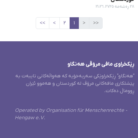
٢٨ ڕەشەمە ٢٧٢٥، ٢١:٢٦
>>
>
٢
١
<
<<
ڕێکخراوی مافی مرۆڤی هەنگاو
"هەنگاو" ڕێکخراوێکی سەربەخۆیە کە هەواڵەکانی تایبەت بە
پێشلکاری مافەکانی مرۆڤ لە کوردستان و هەموو ئێران
ڕووماڵ دەکات.
Operated by Organisation für Menschenrechte -
Hengaw e.V.