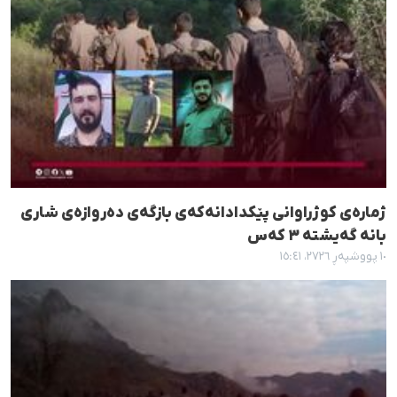
ژمارەی کوژراوانی پێکدادانەکەی بازگەی دەروازەی شاری
بانه گەیشتە ٣ کەس
١٠ پووشپەڕ ٢٧٢٦، ١٥:٤١