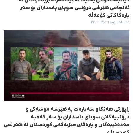
گیانبەختکردنی یەکێک لە پێشمەرگە بریندارەکان لە
ئەنجامی هێرشی درۆنیی سوپای پاسداران بۆ سەر
بارەگاکانی کۆمەڵە
٢٥ خاکەلێوە ٢٧٢٦، ٢٢:٢٦
ڕاپۆرتی هەنگاو سەبارەت بە هێرشە موشەکی و
درۆنییەکانی سوپای پاسداران بۆ سەر کەمپە
مەدەنییەکان و بارەگای حیزبەکانی کوردستان لە هەرێمی
کوردستان