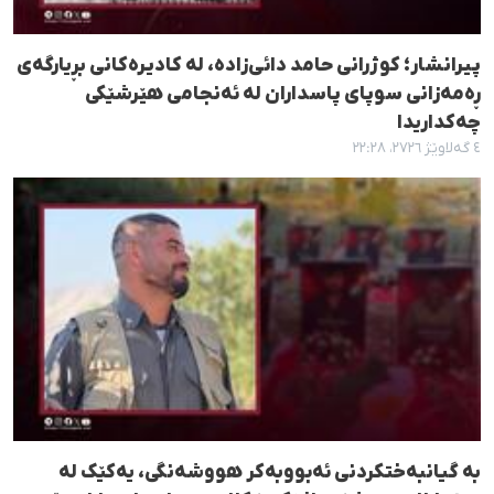
پیرانشار؛ کوژرانی حامد دائی‌زادە، لە کادیرەکانی بڕیارگەی
ڕەمەزانی سوپای پاسداران لە ئەنجامی هێرشێکی
چەکداریدا
٤ گەلاوێژ ٢٧٢٦، ٢٢:٢٨
بە گیانبەختکردنی ئەبووبەکر هووشەنگی، یەکێک لە