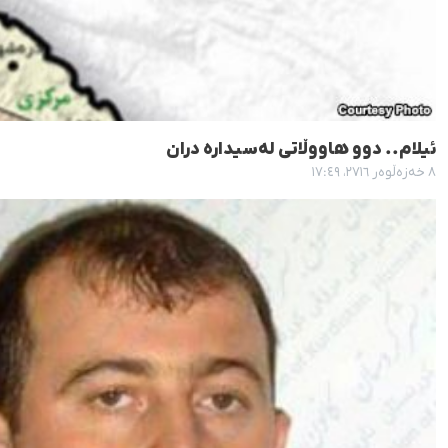
ئیلام.. دوو هاووڵاتی لەسیدارە دران
٨ خەزەڵوەر ٢٧١٦، ١٧:٤٩