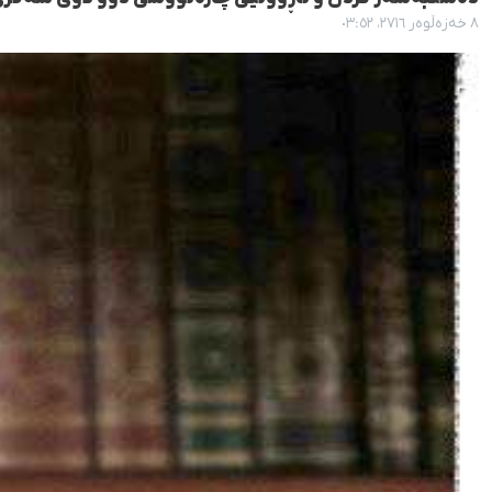
٨ خەزەڵوەر ٢٧١٦، ٠٣:٥٢