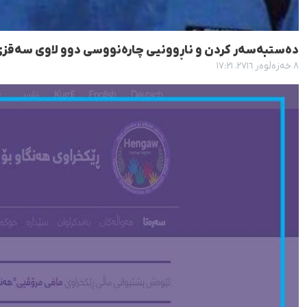
دەستبەسەر کردن و ناڕوونیی چارەنووسی دوو لاوی سەقز
٨ خەزەڵوەر ٢٧١٦، ١٧:٢١