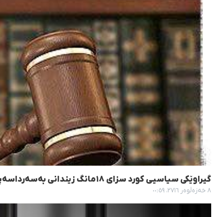
گیراوێکی سیاسیی کورد سزای ١٨مانگ زیندانی بەسەرداسەپا
٨ خەزەڵوەر ٢٧١٦، ٠٠:٥٩