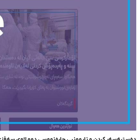
دەستبەسەر کردن و ناڕوونیی چارەنووسی دوو لاوی سەقز