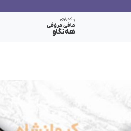
ڕێکخراوی
مافی مرۆڤی
هەنگاو