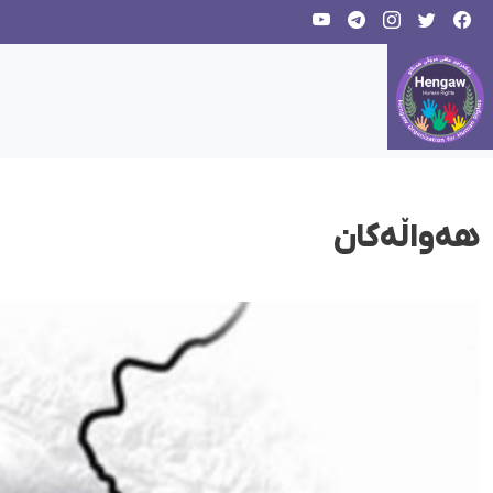
هەواڵەکان