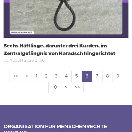
Sechs Häftlinge, darunter drei Kurden, im
Zentralgefängnis von Karadsch hingerichtet
03 August 2025 21:56
<<
<
1
2
3
4
5
6
7
8
9
10
>
>>
ORGANISATION FÜR MENSCHENRECHTE