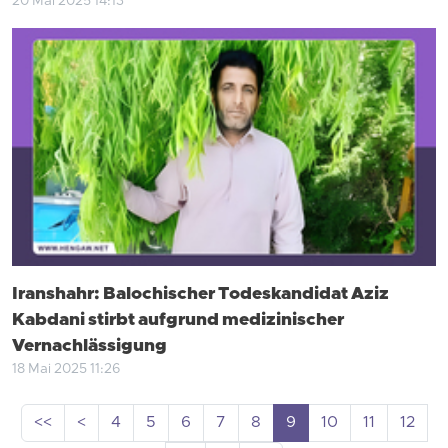
20 Mai 2025 14:13
Iranshahr: Balochischer Todeskandidat Aziz
Kabdani stirbt aufgrund medizinischer
Vernachlässigung
18 Mai 2025 11:26
<<
<
4
5
6
7
8
9
10
11
12