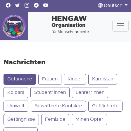
Deutsch
HENGAW
Organisation
für Menschenrechte
Nachrichten
Gefangene
Frauen
Kinder
Kurdistan
Kolbars
Student*innen
Lehrer*innen
Umwelt
Bewaffnete Konflikte
Geflüchtete
Gefängnisse
Femizide
Minen Opfer