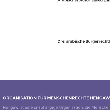
Arabischer Autor Saeed Esm
Drei arabische Bürgerrechtl
ORGANISATION FÜR MENSCHENRECHTE HENGAW
Hengaw ist eine unabhängige Organisation, die Menschenr