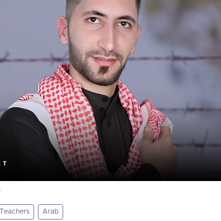
8
Teachers
Arab