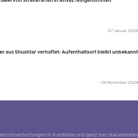
aeel von Streitkräften in Ahvaz festgenommen
07 Januar 2025
er aus Shushtar verhaftet: Aufenthaltsort bleibt unbekannt
04 November 2024
echtsverletzungen in Kurdistan und ganz Iran dokumentier