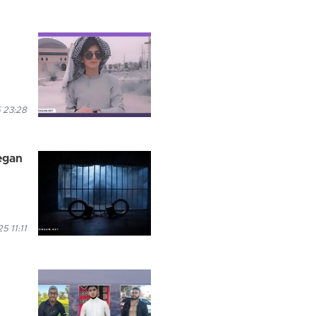
n
5 23:28
egan
5 11:11