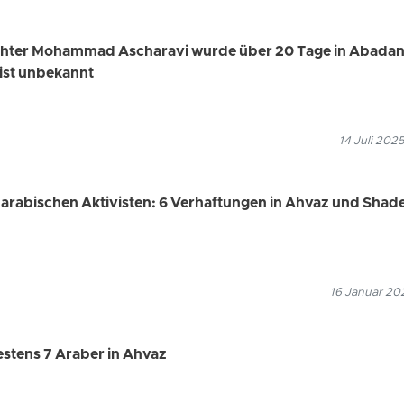
Dichter Mohammad Ascharavi wurde über 20 Tage in Abada
 ist unbekannt
14 Juli 202
arabischen Aktivisten: 6 Verhaftungen in Ahvaz und Shad
16 Januar 202
estens 7 Araber in Ahvaz