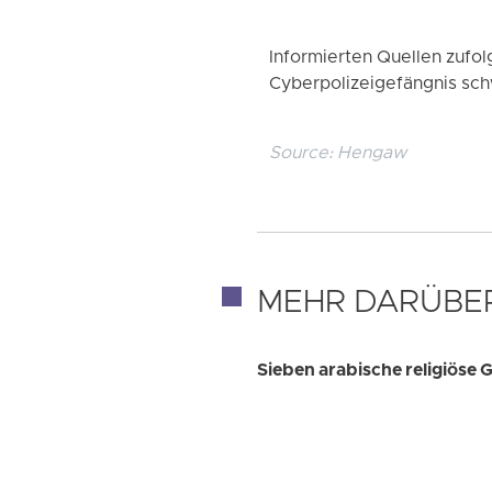
Informierten Quellen zufol
Cyberpolizeigefängnis sch
Source:
Hengaw
MEHR DARÜBE
Sieben arabische religiöse G