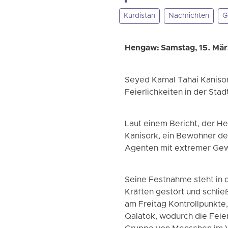
Kurdistan
Nachrichten
G
Hengaw: Samstag, 15. Mä
Seyed Kamal Tahai Kaniso
Feierlichkeiten in der S
Laut einem Bericht, der H
Kanisork, ein Bewohner des
Agenten mit extremer Ge
Seine Festnahme steht in 
Kräften gestört und schlie
am Freitag Kontrollpunkte
Qalatok, wodurch die Feier