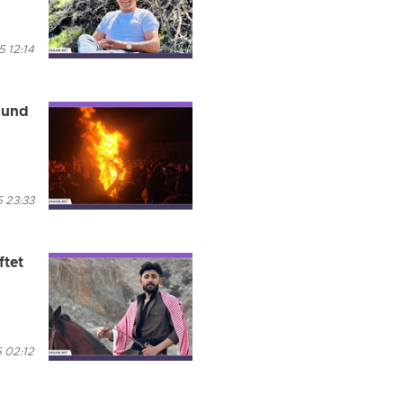
 12:14
 und
 23:33
ftet
 02:12