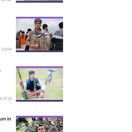
 23:54
,
5 01:13
um in