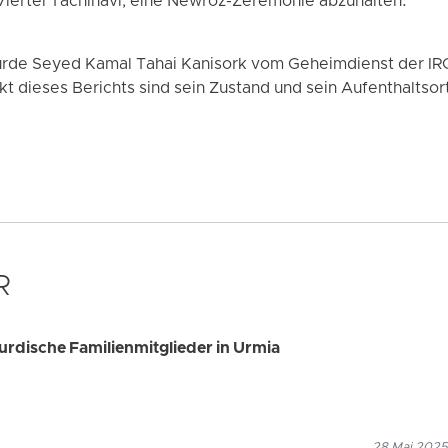
iertel Tachinavi, eine Newroz-Zeremonie abzuhalten.
rde Seyed Kamal Tahai Kanisork vom Geheimdienst der IR
t dieses Berichts sind sein Zustand und sein Aufenthaltsor
R
kurdische Familienmitglieder in Urmia
28 Mai 2025