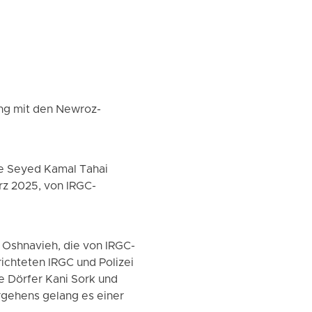
ng mit den Newroz-
de Seyed Kamal Tahai
ärz 2025, von IRGC-
 Oshnavieh, die von IRGC-
ichteten IRGC und Polizei
e Dörfer Kani Sork und
rgehens gelang es einer