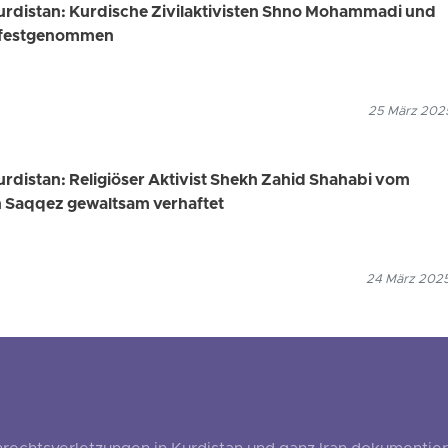
Kurdistan: Kurdische Zivilaktivisten Shno Mohammadi und
j festgenommen
25 März 2025
urdistan: Religiöser Aktivist Shekh Zahid Shahabi vom
n Saqqez gewaltsam verhaftet
24 März 2025