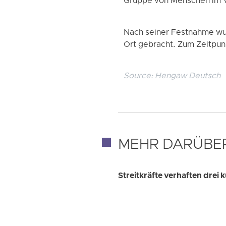
Gruppe von Menschen im V
Nach seiner Festnahme wu
Ort gebracht. Zum Zeitpunk
Source:
Hengaw Deutsch
MEHR DARÜBE
Streitkräfte verhaften drei 