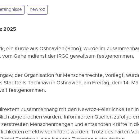
efängnisse
newroz
rz 2025
rk, ein Kurde aus Oshnavieh (Shno), wurde im Zusammenha
tadt vom Geheimdienst der IRGC gewaltsam festgenommen.
engaw, der Organisation für Menschenrechte, vorliegt, wur
 Stadtteils Tachinavi in ​​Oshnavieh, am Freitag, dem 14. M
walt festgenommen.
direktem Zusammenhang mit den Newroz-Feierlichkeiten in
ßlich abgebrochen wurden. Informierten Quellen zufolge err
, zerstreuten Menschenmengen und entsandten Kräfte in di
lichkeiten effektiv verhindert wurden. Trotz des harten Vo