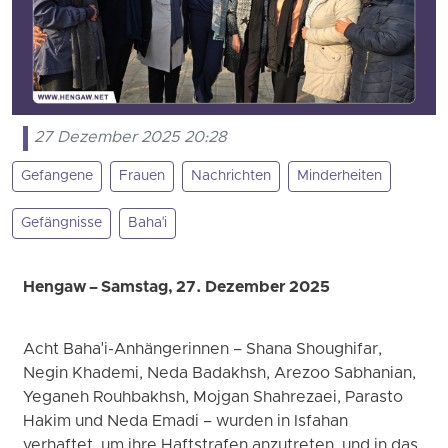
27 Dezember 2025 20:28
Gefangene
Frauen
Nachrichten
Minderheiten
Gefängnisse
Baha'i
Hengaw – Samstag, 27. Dezember 2025
Acht Baha'i-Anhängerinnen – Shana Shoughifar,
Negin Khademi, Neda Badakhsh, Arezoo Sabhanian,
Yeganeh Rouhbakhsh, Mojgan Shahrezaei, Parasto
Hakim und Neda Emadi – wurden in Isfahan
verhaftet, um ihre Haftstrafen anzutreten, und in das