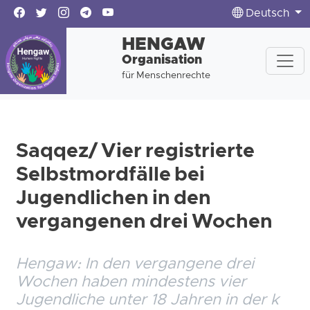
Deutsch
HENGAW
Organisation
für Menschenrechte
Saqqez/ Vier registrierte
Selbstmordfälle bei
Jugendlichen in den
vergangenen drei Wochen
Hengaw: In den vergangene drei
Wochen haben mindestens vier
Jugendliche unter 18 Jahren in der k