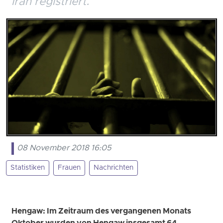
Iran registriert.
08 November 2018 16:05
Statistiken
Frauen
Nachrichten
Hengaw: Im Zeitraum des vergangenen Monats