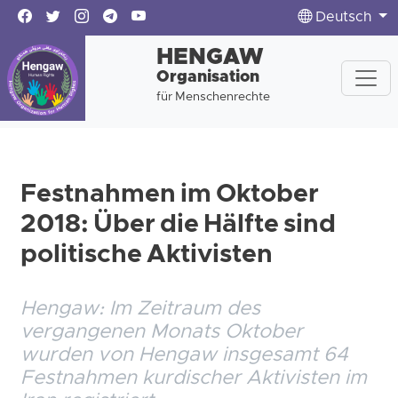
Deutsch
HENGAW
Organisation
für Menschenrechte
Festnahmen im Oktober
2018: Über die Hälfte sind
politische Aktivisten
Hengaw: Im Zeitraum des
vergangenen Monats Oktober
wurden von Hengaw insgesamt 64
Festnahmen kurdischer Aktivisten im