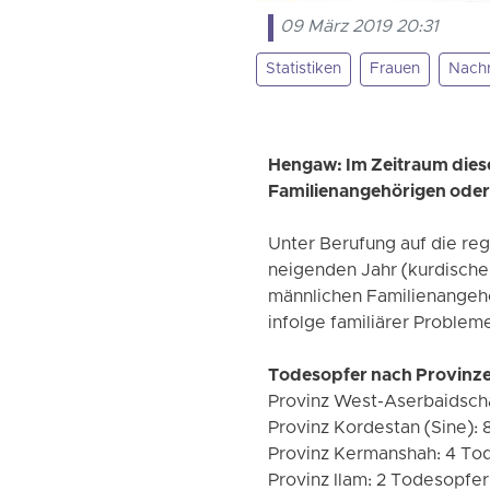
09 März 2019 20:31
Statistiken
Frauen
Nachr
Hengaw: Im Zeitraum dies
Familienangehörigen oder
Unter Berufung auf die reg
neigenden Jahr (kurdische
männlichen Familienangeh
infolge familiärer Problem
Todesopfer nach Provinz
Provinz West-Aserbaidsch
Provinz Kordestan (Sine):
Provinz Kermanshah: 4 To
Provinz Ilam: 2 Todesopfer