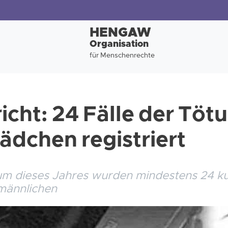
HENGAW
Organisation
für Menschenrechte
icht: 24 Fälle der Töt
dchen registriert
um dieses Jahres wurden mindestens 24 k
männlichen