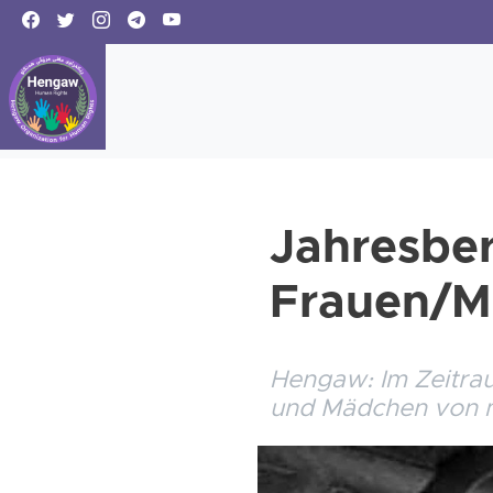
Jahresber
Frauen/Mä
Hengaw: Im Zeitra
und Mädchen von 