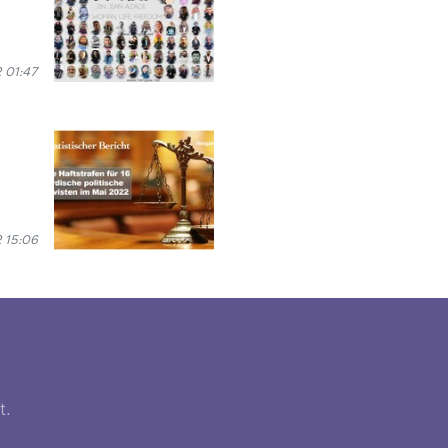
 01:47
 15:06
t.