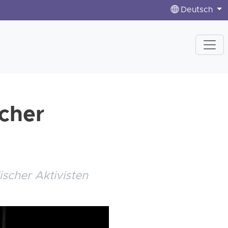
Deutsch
scher
scher Aktivisten