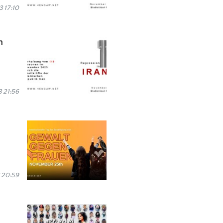
 17:10
n
 21:56
 20:59