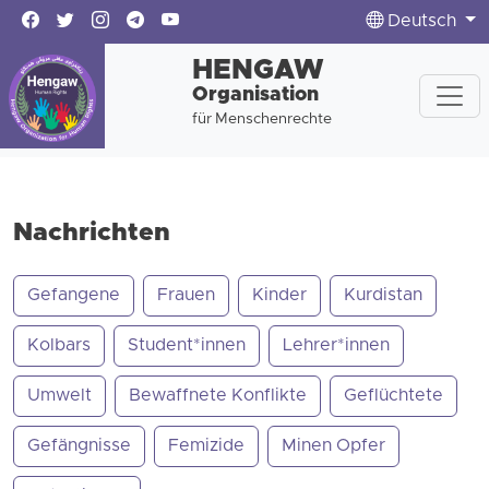
Deutsch
HENGAW
Organisation
für Menschenrechte
Nachrichten
Gefangene
Frauen
Kinder
Kurdistan
Kolbars
Student*innen
Lehrer*innen
Umwelt
Bewaffnete Konflikte
Geflüchtete
Gefängnisse
Femizide
Minen Opfer