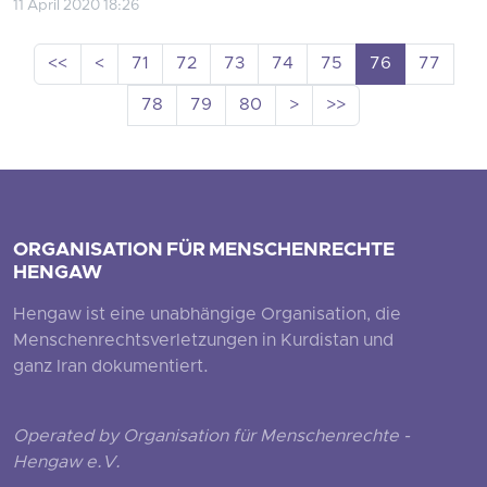
11 April 2020 18:26
<<
<
71
72
73
74
75
76
77
78
79
80
>
>>
ORGANISATION FÜR MENSCHENRECHTE
HENGAW
Hengaw ist eine unabhängige Organisation, die
Menschenrechtsverletzungen in Kurdistan und
ganz Iran dokumentiert.
Operated by Organisation für Menschenrechte -
Hengaw e.V.