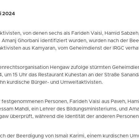
i 2024
tivisten, von denen sechs als Farideh Vaisi, Hamid Sabzeh,
Amanj Ghorbani identifiziert wurden, wurden nach der Be
ktivisten aus Kamyaran, vom Geheimdienst der IRGC verhaf
enrechtsorganisation Hengaw zufolge stürmten Geheimdien
24, um 15 Uhr das Restaurant Kuhestan an der Straße Sanan
hn kurdische Bürger- und Umweltaktivisten.
er festgenommenen Personen, Farideh Vaisi aus Paveh, Hami
essam Mahdi, ein Lehrer des Bildungsministeriums, und Aman
w überprüft, während die Identität der anderen Personen 
h der Beerdigung von Ismail Karimi, einem kurdischen Umw