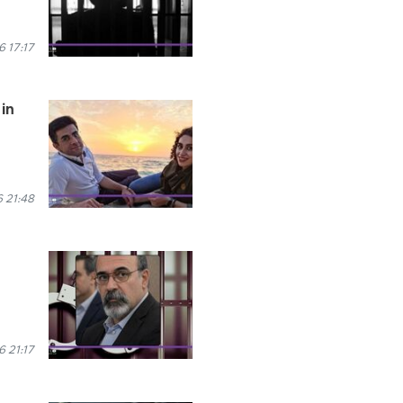
6 17:17
 in
 21:48
 21:17