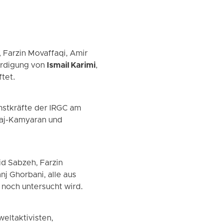
 Farzin Movaffaqi, Amir
erdigung von
Ismail Karimi
,
tet.
stkräfte der IRGC am
daj-Kamyaran und
d Sabzeh, Farzin
j Ghorbani, alle aus
noch untersucht wird.
eltaktivisten,