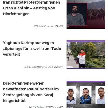
Iran richtet Protestgefangenen
Erfan Kiani hin – Anstieg von
Hinrichtungen
28 April 2026 21:40
Yaghoub Karimpour wegen
„Spionage für Israel“ zum Tode
verurteilt
25 Dezember 2025 22:04
Drei Gefangene wegen
bewaffneten Raubüberfalls im
Zentralgefängnis von Karaj
hingerichtet
16 Oktober 2025 22:42