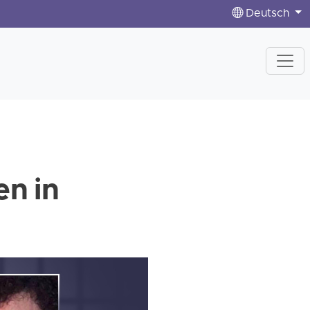
Deutsch
n in