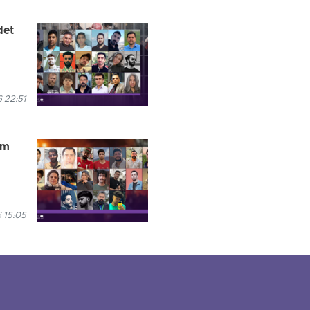
det
 22:51
im
 15:05