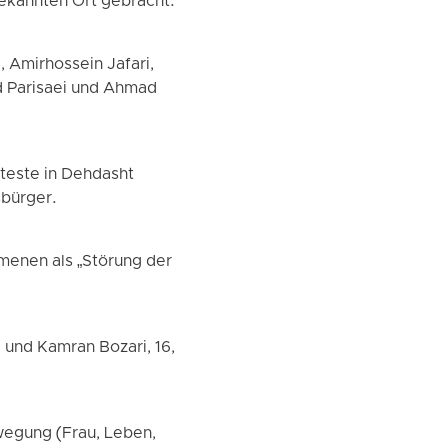
kannten Ort gebracht.
, Amirhossein Jafari,
id Parisaei und Ahmad
teste in Dehdasht
sbürger.
enen als „Störung der
 und Kamran Bozari, 16,
wegung (Frau, Leben,