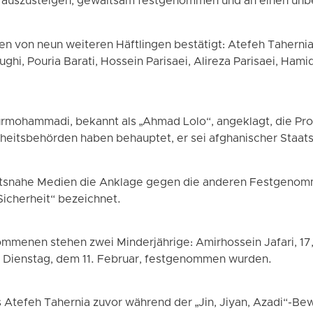
auszusteigen, gewaltsam festgenommen und an einen unbe
en von neun weiteren Häftlingen bestätigt: Atefeh Tahernia
ghi, Pouria Barati, Hossein Parisaei, Alireza Parisaei, Ham
rmohammadi, bekannt als „Ahmad Lolo“, angeklagt, die Pro
rheitsbehörden haben behauptet, er sei afghanischer Staat
atsnahe Medien die Anklage gegen die anderen Festgenomm
Sicherheit“ bezeichnet.
mmenen stehen zwei Minderjährige: Amirhossein Jafari, 17,
m Dienstag, dem 11. Februar, festgenommen wurden.
s Atefeh Tahernia zuvor während der „Jin, Jiyan, Azadi“-Be