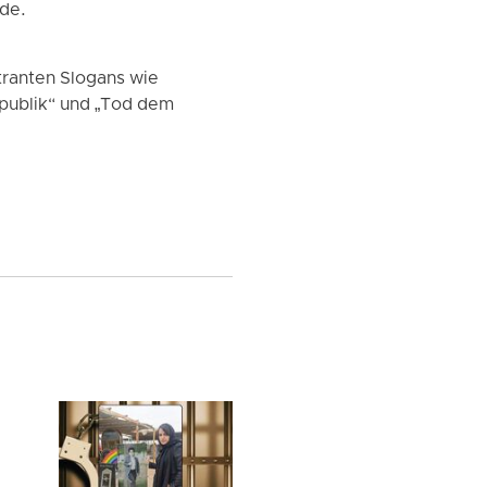
rde.
tranten Slogans wie
Republik“ und „Tod dem