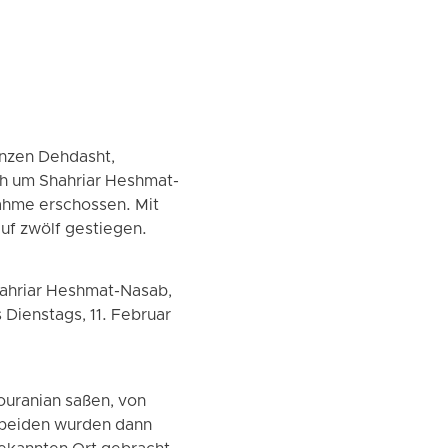
inzen Dehdasht,
h um Shahriar Heshmat-
ahme erschossen. Mit
auf zwölf gestiegen.
hahriar Heshmat-Nasab,
Dienstags, 11. Februar
uranian saßen, von
 beiden wurden dann