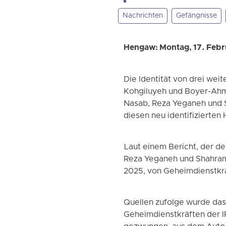
Nachrichten
Gefängnisse
Hengaw: Montag, 17. Feb
Die Identität von drei we
Kohgiluyeh und Boyer-Ahm
Nasab, Reza Yeganeh und S
diesen neu identifizierten
Laut einem Bericht, der d
Reza Yeganeh und Shahram 
2025, von Geheimdienstkr
Quellen zufolge wurde da
Geheimdienstkräften der I