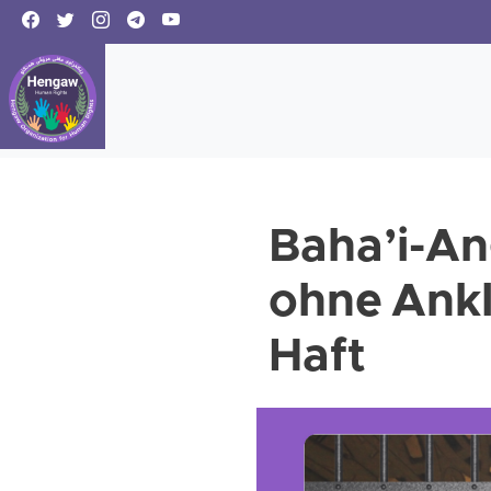
Baha’i-A
ohne Ankl
Haft