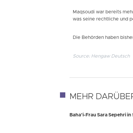
Maqsoudi war bereits mehr
was seine rechtliche und pe
Die Behörden haben bishe
Source:
Hengaw Deutsch
MEHR DARÜBE
Baha’i-Frau Sara Sepehri 