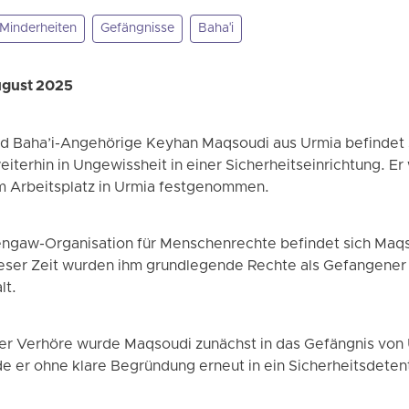
Minderheiten
Gefängnisse
Baha'i
ugust 2025
nd Baha’i-Angehörige Keyhan Maqsoudi aus Urmia befindet s
eiterhin in Ungewissheit in einer Sicherheitseinrichtung. E
em Arbeitsplatz in Urmia festgenommen.
ngaw-Organisation für Menschenrechte befindet sich Maqs
eser Zeit wurden ihm grundlegende Rechte als Gefangener 
lt.
er Verhöre wurde Maqsoudi zunächst in das Gefängnis von U
e er ohne klare Begründung erneut in ein Sicherheitsdete