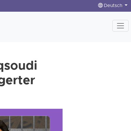
Deutsch
qsoudi
gerter