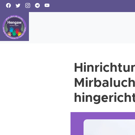
Hinricht
Mirbaluchz
hingerich