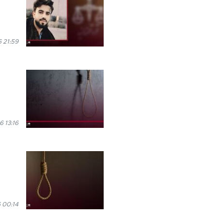
6 21:59
6 13:16
 00:14