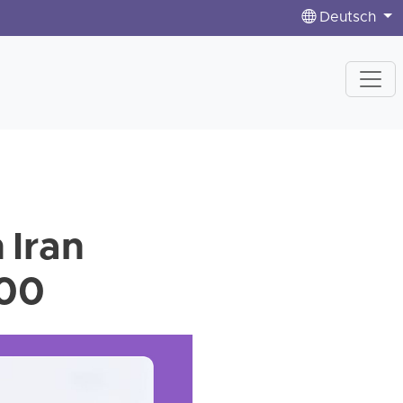
Deutsch
 Iran
100