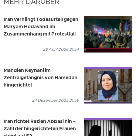
MEHR DARÜBER
Iran verhängt Todesurteil gegen
Maryam Hodavand im
Zusammenhang mit Protestfall
28 April 2026 21:54
Mahdieh Keyhani im
Zentralgefängnis von Hamedan
hingerichtet
24 Dezember 2025 21:59
Iran richtet Razieh Abbasi hin –
Zahl der hingerichteten Frauen