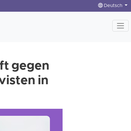
Deutsch
aft gegen
visten in