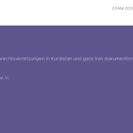
03 Mai 2026
echtsverletzungen in Kurdistan und ganz Iran dokumentier
e.V.