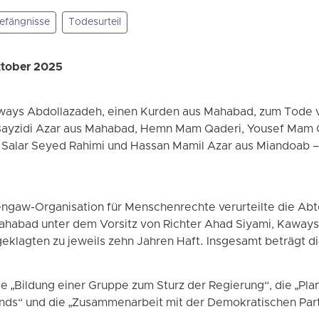
efängnisse
Todesurteil
ktober 2025
Kaways Abdollazadeh, einen Kurden aus Mahabad, zum Tode v
 Bayzidi Azar aus Mahabad, Hemn Mam Qaderi, Yousef Mam
 Salar Seyed Rahimi und Hassan Mamil Azar aus Miandoab 
ngaw-Organisation für Menschenrechte verurteilte die Abte
Mahabad unter dem Vorsitz von Richter Ahad Siyami, Kawa
eklagten zu jeweils zehn Jahren Haft. Insgesamt beträgt d
 „Bildung einer Gruppe zum Sturz der Regierung“, die „Pla
nds“ und die „Zusammenarbeit mit der Demokratischen Parte