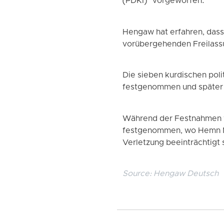
(PDKI)“ vorgeworfen.
Hengaw hat erfahren, dass
vorübergehenden Freilassu
Die sieben kurdischen pol
festgenommen und später 
Während der Festnahmen 
festgenommen, wo Hemn M
Verletzung beeinträchtigt 
Source:
Hengaw Deutsch