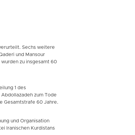
erurteilt. Sechs weitere
 Qaderi und Mansour
– wurden zu insgesamt 60
ilung 1 des
ys Abdollazadeh zum Tode
ie Gesamtstrafe 60 Jahre.
nung und Organisation
i Iranischen Kurdistans