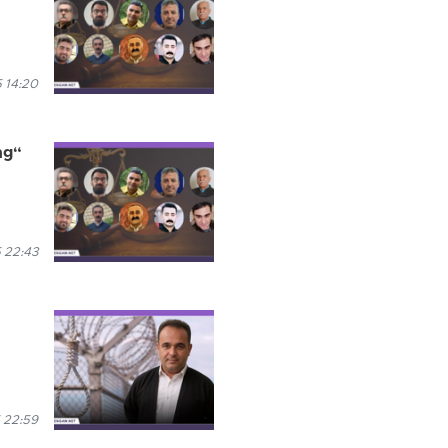
5 14:20
ng“
 22:43
 22:59