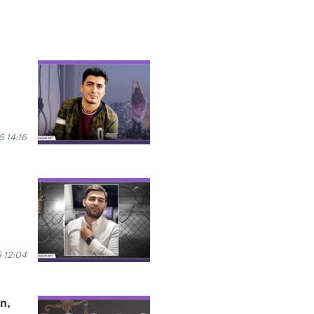
 14:16
 12:04
n,