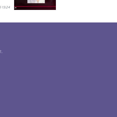
 13:24
t.