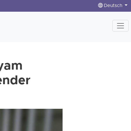
Deutsch
ryam
ender