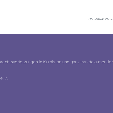
05 Januar 2026
echtsverletzungen in Kurdistan und ganz Iran dokumentier
e.V.