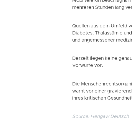
Mobiltelefon beschlagnahm
mehreren Stunden lang ver
Quellen aus dem Umfeld vo
Diabetes, Thalassämie und
und angemessener medizini
Derzeit liegen keine gena
Vorwürfe vor.
Die Menschenrechtsorganisa
warnt vor einer gravieren
ihres kritischen Gesundhei
Source:
Hengaw Deutsch