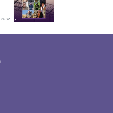
 20:32
t.