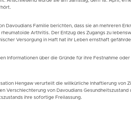
t. Anschließend wurde sie am Samstag, dem 18. April, ern
hört.
n Davoudians Familie berichten, dass sie an mehreren Erkr
 rheumatoide Arthritis. Der Entzug des Zugangs zu leben
scher Versorgung in Haft hat ihr Leben ernsthaft gefährde
uen Informationen über die Gründe für ihre Festnahme oder
tion Hengaw verurteilt die willkürliche Inhaftierung von Ziv
den Verschlechterung von Davoudians Gesundheitszustand u
tszustands ihre sofortige Freilassung.