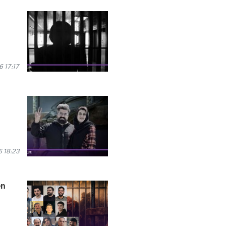
6 17:17
 18:23
en