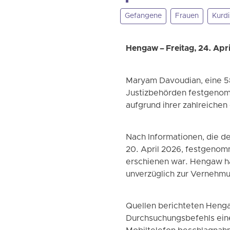
Gefangene
Frauen
Kurdi
Hengaw – Freitag, 24. Apr
Maryam Davoudian, eine 58
Justizbehörden festgenomme
aufgrund ihrer zahlreiche
Nach Informationen, die 
20. April 2026, festgenom
erschienen war. Hengaw hat
unverzüglich zur Vernehmun
Quellen berichteten Henga
Durchsuchungsbefehls eine