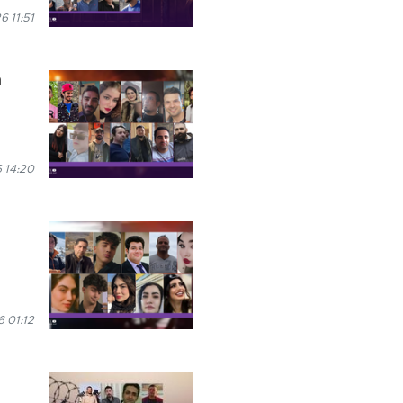
 11:51
n
 14:20
 01:12