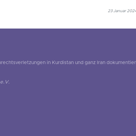
23 Januar 2024
echtsverletzungen in Kurdistan und ganz Iran dokumentier
e.V.