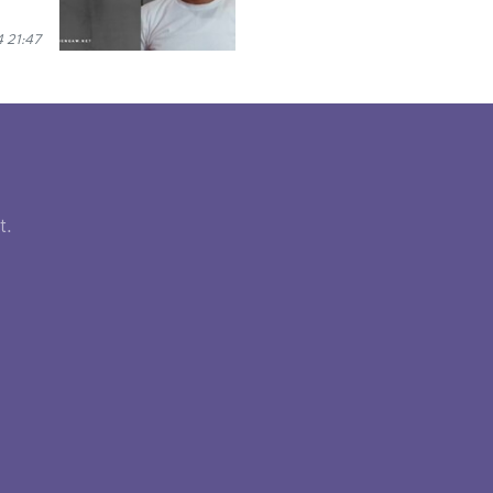
 21:47
t.