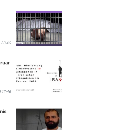
 23:40
bruar
 17:46
nis