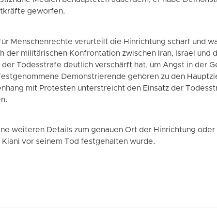
Justiznahe Medien behaupteten außerdem, er habe Demonst
itkräfte geworfen.
r Menschenrechte verurteilt die Hinrichtung scharf und war
 der militärischen Konfrontation zwischen Iran, Israel und 
r Todesstrafe deutlich verschärft hat, um Angst in der Ge
 festgenommene Demonstrierende gehören zu den Hauptzi
ang mit Protesten unterstreicht den Einsatz der Todesstra
n.
keine weiteren Details zum genauen Ort der Hinrichtung ode
n Kiani vor seinem Tod festgehalten wurde.