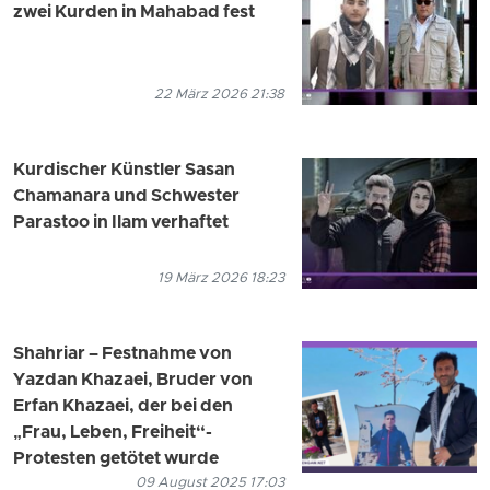
zwei Kurden in Mahabad fest
22 März 2026 21:38
Kurdischer Künstler Sasan
Chamanara und Schwester
Parastoo in Ilam verhaftet
19 März 2026 18:23
Shahriar – Festnahme von
Yazdan Khazaei, Bruder von
Erfan Khazaei, der bei den
„Frau, Leben, Freiheit“-
Protesten getötet wurde
09 August 2025 17:03