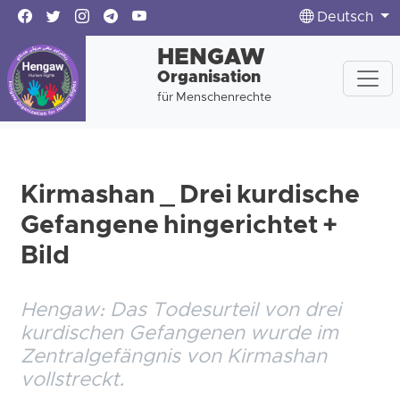
Deutsch
HENGAW
Organisation
für Menschenrechte
Kirmashan _ Drei kurdische
Gefangene hingerichtet +
Bild
Hengaw: Das Todesurteil von drei
kurdischen Gefangenen wurde im
Zentralgefängnis von Kirmashan
vollstreckt.