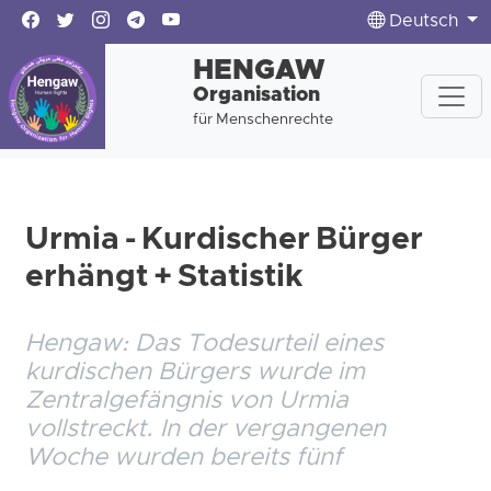
Deutsch
HENGAW
Organisation
für Menschenrechte
Urmia - Kurdischer Bürger
erhängt + Statistik
Hengaw: Das Todesurteil eines
kurdischen Bürgers wurde im
Zentralgefängnis von Urmia
vollstreckt. In der vergangenen
Woche wurden bereits fünf