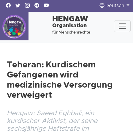
Deutsch
HENGAW
Organisation
für Menschenrechte
Teheran: Kurdischem
Gefangenen wird
medizinische Versorgung
verweigert
Hengaw: Saeed Eghbali, ein
kurdischer Aktivist, der seine
sechsjährige Haftstrafe im