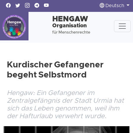
Deutsch
HENGAW
Organisation
für Menschenrechte
Kurdischer Gefangener
begeht Selbstmord
Hengaw: Ein Gefangener im
Zentralgefängnis der Stadt Urmia hat
sich das Leben genommen, weil ihm
der Hafturlaub verwehrt wurde.