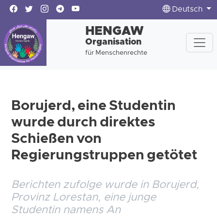
Deutsch
HENGAW
Organisation
für Menschenrechte
Borujerd, eine Studentin
wurde durch direktes
Schießen von
Regierungstruppen getötet
Berichten zufolge wurde in Borujerd,
Provinz Lorestan, eine junge
Studentin namens An