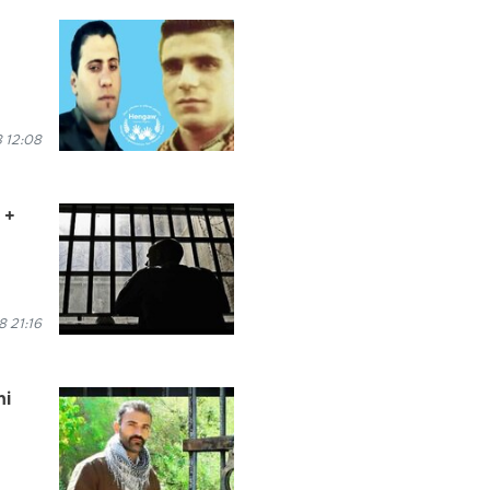
 12:08
 +
8 21:16
ni