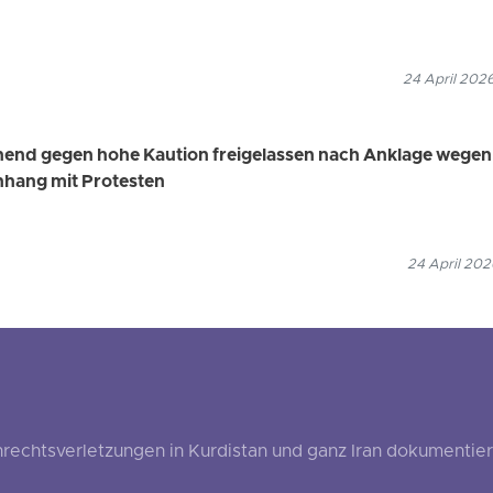
24 April 202
end gegen hohe Kaution freigelassen nach Anklage wegen
ang mit Protesten
24 April 202
echtsverletzungen in Kurdistan und ganz Iran dokumentier