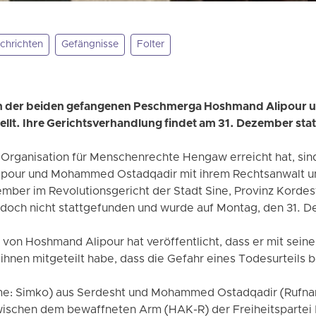
chrichten
Gefängnisse
Folter
en der beiden gefangenen Peschmerga Hoshmand Alipou
ellt. Ihre Gerichtsverhandlung findet am 31. Dezember stat
ie Organisation für Menschenrechte Hengaw erreicht hat, si
our und Mohammed Ostadqadir mit ihrem Rechtsanwalt und 
mber im Revolutionsgericht der Stadt Sine, Provinz Kordest
edoch nicht stattgefunden und wurde auf Montag, den 31. 
on Hoshmand Alipour hat veröffentlicht, dass er mit seiner
ihnen mitgeteilt habe, dass die Gefahr eines Todesurteils 
e: Simko) aus Serdesht und Mohammed Ostadqadir (Rufna
ischen dem bewaffneten Arm (HAK-R) der Freiheitspartei 