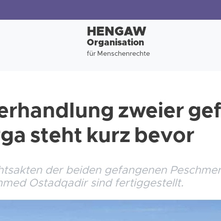
HENGAW
Organisation
für Menschenrechte
erhandlung zweier ge
a steht kurz bevor
htsakten der beiden gefangenen Peschm
ed Ostadqadir sind fertiggestellt.