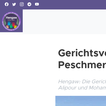
Gerichtsv
Peschmerg
Hengaw: Die Geric
Alipour und Mohamm