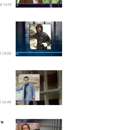
6 13:19
 13:06
 12:46
re