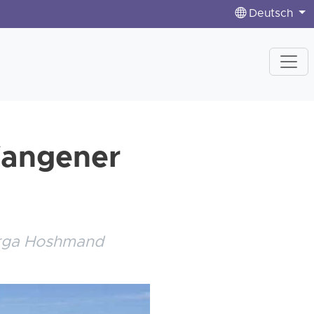
Deutsch
fangener
erga Hoshmand