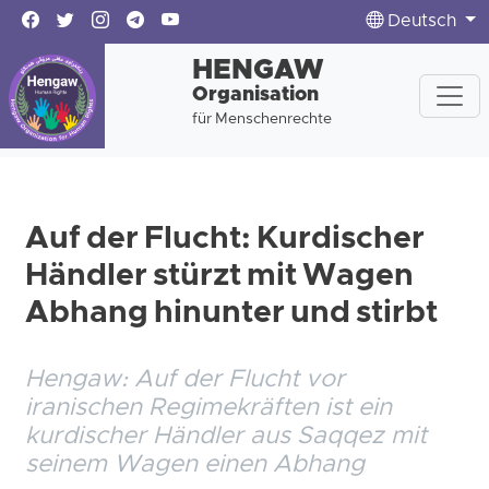
Deutsch
HENGAW
Organisation
für Menschenrechte
Auf der Flucht: Kurdischer
Händler stürzt mit Wagen
Abhang hinunter und stirbt
Hengaw: Auf der Flucht vor
iranischen Regimekräften ist ein
kurdischer Händler aus Saqqez mit
seinem Wagen einen Abhang