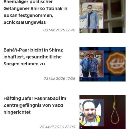
Ehemaliger politischer
Gefangener Shirko Tabnak in
Bukan festgenommen,
Schicksal ungewiss
03 Mai 2026 12:46
Bahá’í-Paar bleibt in Shiraz
inhaftiert, gesundheitliche
Sorgen nehmen zu
03 Mai 2026 12:36
Häftling Jafar Fakhrabadi im
Zentralgefängnis von Yazd
hingerichtet
28 April 2026 22:09