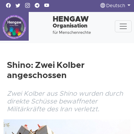
Deutsch
HENGAW
Organisation
für Menschenrechte
Shino: Zwei Kolber
angeschossen
Zwei Kolber aus Shino wurden durch
direkte Schüsse bewaffneter
Militärkräfte des Iran verletzt.