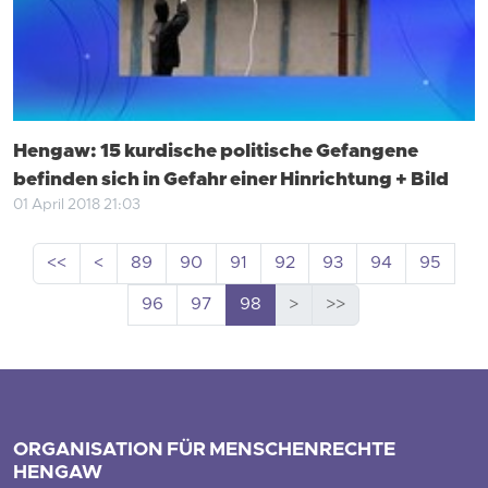
Hengaw: 15 kurdische politische Gefangene
befinden sich in Gefahr einer Hinrichtung + Bild
01 April 2018 21:03
<<
<
89
90
91
92
93
94
95
96
97
98
>
>>
ORGANISATION FÜR MENSCHENRECHTE
HENGAW