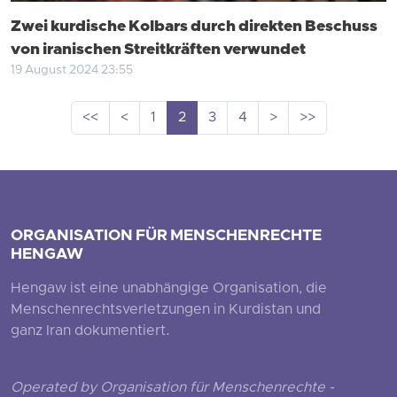
Zwei kurdische Kolbars durch direkten Beschuss
von iranischen Streitkräften verwundet
19 August 2024 23:55
<<
<
1
2
3
4
>
>>
ORGANISATION FÜR MENSCHENRECHTE
HENGAW
Hengaw ist eine unabhängige Organisation, die
Menschenrechtsverletzungen in Kurdistan und
ganz Iran dokumentiert.
Operated by Organisation für Menschenrechte -