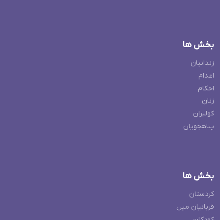
بخش ها
زندانیان
اعدام
احکام
زنان
کولبران
پناهجویان
بخش ها
کردستان
قربانیان مین
کودکان