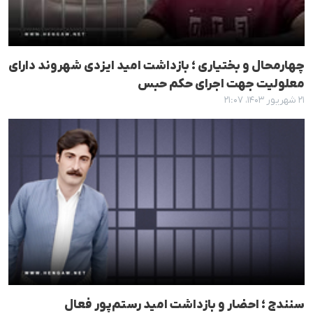
چهارمحال و بختیاری ؛ بازداشت امید ایزدی شهروند دارای
معلولیت جهت اجرای حکم حبس
۲۱ شهریور ۱۴۰۳، ۲۱:۰۷
سنندج ؛ احضار و بازداشت امید رستم‌پور فعال