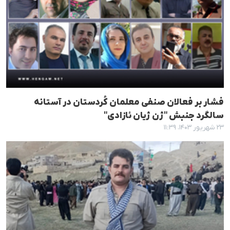
فشار بر فعالان صنفی معلمان کُردستان در آستانه
سالگرد جنبش "ژن ژیان ئازادی"
۲۳ شهریور ۱۴۰۳، ۱۱:۳۹