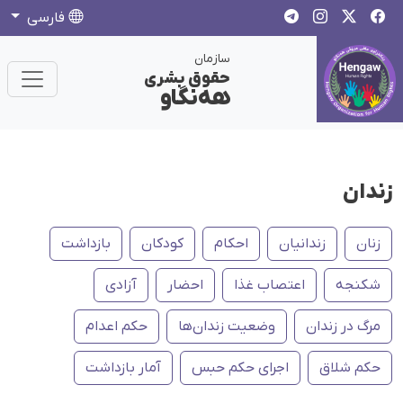
فارسی
سازمان
حقوق بشری
هەنگاو
زندان
زنان
زندانیان
احکام
کودکان
بازداشت
شکنجه
اعتصاب غذا
احضار
آزادی
مرگ در زندان
وضعیت زندان‌ها
حکم اعدام
حکم شلاق
اجرای حکم حبس
آمار بازداشت