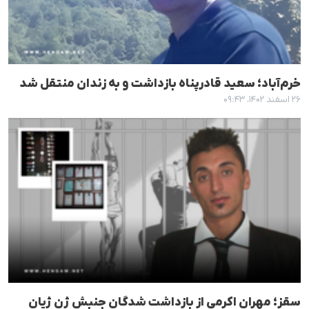
خرم‌آباد؛ سعید قادرپناه بازداشت و به زندان منتقل شد
۲۶ اسفند ۱۴۰۲، ۰۹:۴۳
سقز؛ مهران اکرمی از بازداشت شدگان جنبش ژن ژیان