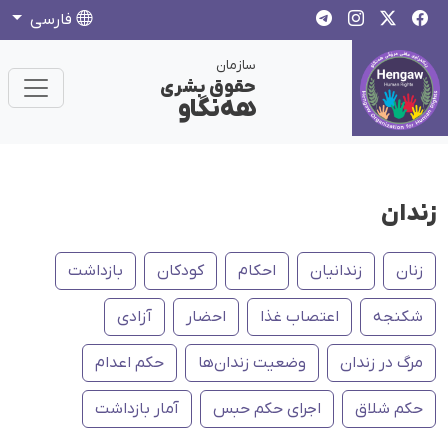
فارسی
سازمان
حقوق بشری
هەنگاو
زندان
زنان
زندانیان
احکام
کودکان
بازداشت
شکنجه
اعتصاب غذا
احضار
آزادی
مرگ در زندان
وضعیت زندان‌ها
حکم اعدام
حکم شلاق
اجرای حکم حبس
آمار بازداشت