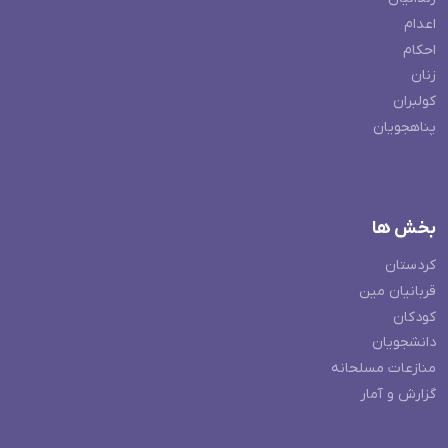
اعدام
احکام
زنان
کولبران
پناهجویان
بخش ها
کردستان
قربانیان مین
کودکان
دانشجویان
منازعات مسلحانه
گزارش و آمار