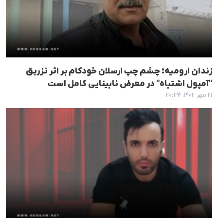
زندان ارومیه؛ چشم چپ ارسلان خودکام بر اثر تزریق
"آمپول اشتباه" در معرض نابینایی کامل است
۲۱ مهر ۱۴۰۲، ۲۰:۳۴