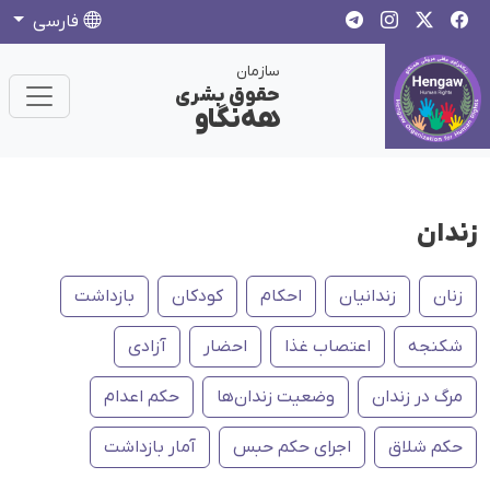
فارسی
سازمان
حقوق بشری
هەنگاو
زندان
زنان
زندانیان
احکام
کودکان
بازداشت
شکنجه
اعتصاب غذا
احضار
آزادی
مرگ در زندان
وضعیت زندان‌ها
حکم اعدام
حکم شلاق
اجرای حکم حبس
آمار بازداشت